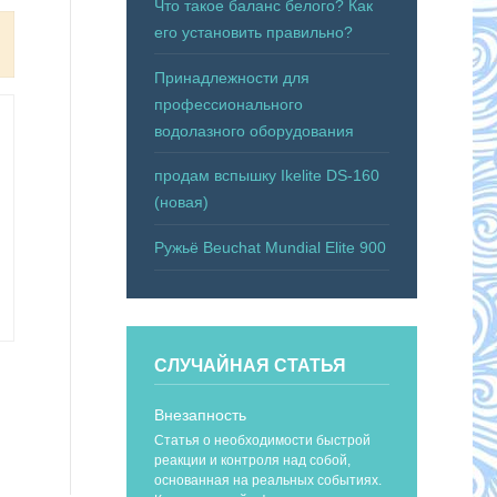
Что такое баланс белого? Как
его установить правильно?
Принадлежности для
профессионального
водолазного оборудования
продам вспышку Ikelite DS-160
(новая)
Ружьё Beuchat Mundial Elite 900
СЛУЧАЙНАЯ СТАТЬЯ
Внезапность
Статья о необходимости быстрой
реакции и контроля над собой,
основанная на реальных событиях.