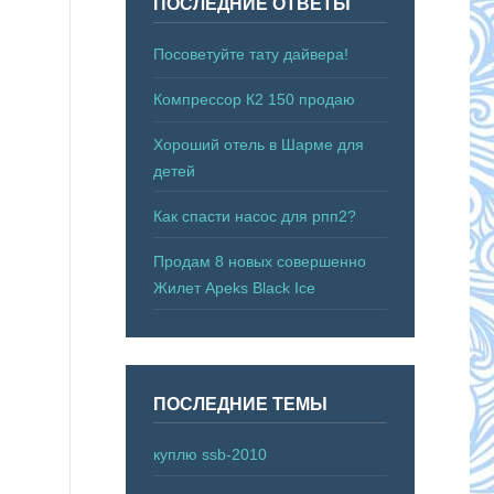
ПОСЛЕДНИЕ ОТВЕТЫ
Посоветуйте тату дайвера!
Компрессор К2 150 продаю
Хороший отель в Шарме для
детей
Как спасти насос для рпп2?
Продам 8 новых совершенно
Жилет Apeks Black Ice
ПОСЛЕДНИЕ ТЕМЫ
куплю ssb-2010