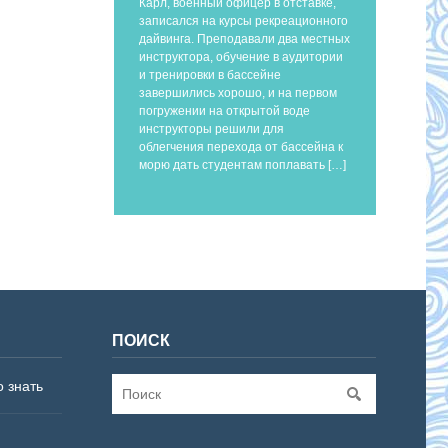
Карл, военный офицер в отставке,
записался на курсы рекреационного
дайвинга. Преподавали два местных
инструктора, обучение в аудитории
и тренировки в бассейне
завершились хорошо, и на первом
погружении на открытой воде
инструкторы решили для
облегчения перехода от бассейна к
морю дать студентам поплавать […]
ПОИСК
о знать