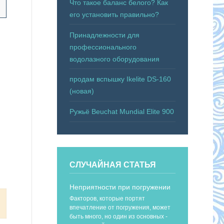
Что такое баланс белого? Как
его установить правильно?
Принадлежности для
профессионального
водолазного оборудования
продам вспышку Ikelite DS-160
(новая)
Ружьё Beuchat Mundial Elite 900
СЛУЧАЙНАЯ СТАТЬЯ
Неприятности при погружении
Факторов, которые портят
впечатление от погружения, может
быть много, но один из основных -