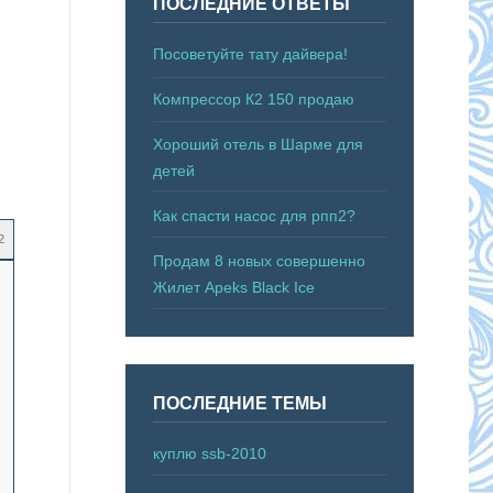
ПОСЛЕДНИЕ ОТВЕТЫ
Посоветуйте тату дайвера!
Компрессор К2 150 продаю
Хороший отель в Шарме для
детей
Как спасти насос для рпп2?
2
Продам 8 новых совершенно
Жилет Apeks Black Ice
ПОСЛЕДНИЕ ТЕМЫ
куплю ssb-2010