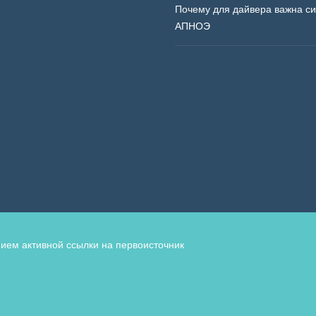
Почему для дайвера важна с
АПНОЭ
ием активной ссылки на первоисточник