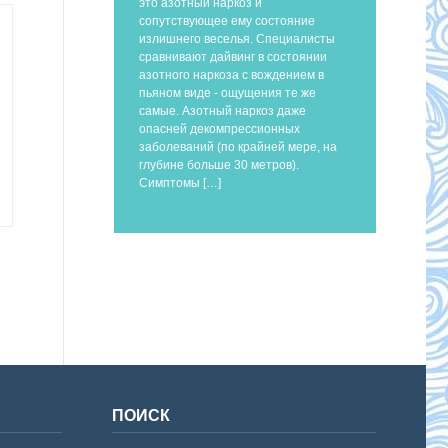
это азотный наркоз и
сопутствующее ему состояние
излишнего веселья. Специалисты
сравнивают дайвинг в состоянии
азотного наркоза с вождением в
пьяном виде - ощущения те же
самые. Азотный наркоз даже
опасней декомпрессионных
заболеваний (по крайней мере, на
глубине больше 30 метров).
Симптомы […]
ПОИСК