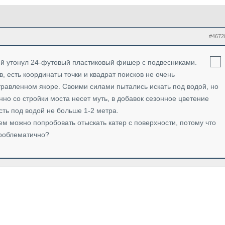
#4672
ий утонул 24-футовый пластиковый фишер с подвесниками.
, есть координаты точки и квадрат поисков не очень
ытравленном якоре. Своими силами пытались искать под водой, но
нно со стройки моста несет муть, в добавок сезонное цветение
сть под водой не больше 1-2 метра.
чем можно попробовать отыскать катер с поверхности, потому что
проблематично?