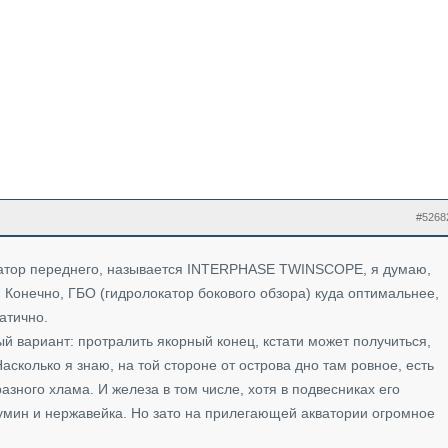
#5268
окатор переднего, называется INTERPHASE TWINSCOPE, я думаю,
 Конечно, ГБО (гидролокатор бокового обзора) куда оптимальнее,
атично.
й вариант: протралить якорный конец, кстати может получиться,
асколько я знаю, на той стороне от острова дно там ровное, есть
 разного хлама. И железа в том числе, хотя в подвесниках его
лумин и нержавейка. Но зато на прилегающей акватории огромное