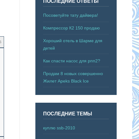
ПОСЛЕДНИЕ ОТВЕТЫ
Посоветуйте тату дайвера!
Компрессор К2 150 продаю
Хороший отель в Шарме для
6
детей
Как спасти насос для рпп2?
Продам 8 новых совершенно
Жилет Apeks Black Ice
ПОСЛЕДНИЕ ТЕМЫ
куплю ssb-2010