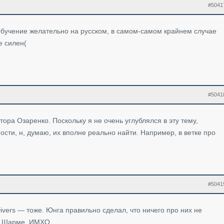
#5041
Обучение желательно на русском, в самом-самом крайнем случае
е силен(
#5041
ора Озаренко. Поскольку я не очень углублялся в эту тему,
ости, н, думаю, их вполне реально найти. Например, в ветке про
#5041
ivers — тоже. Юнга правильно сделал, что ничего про них не
ем Шарме, ИМХО.