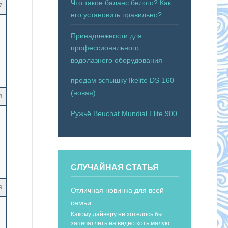
Что такое баланс белого? Как
7
его установить правильно?
Принадлежности для
профессионального
водолазного оборудования
продам вспышку Ikelite DS-160
(новая)
8
Ружьё Beuchat Mundial Elite 900
СЛУЧАЙНАЯ СТАТЬЯ
9
Отличная новинка для всей
семьи
Какому дайверу не хотелось бы
запечатлеть на видео хоть малую