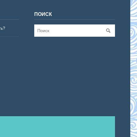
ПОИСК
ть?