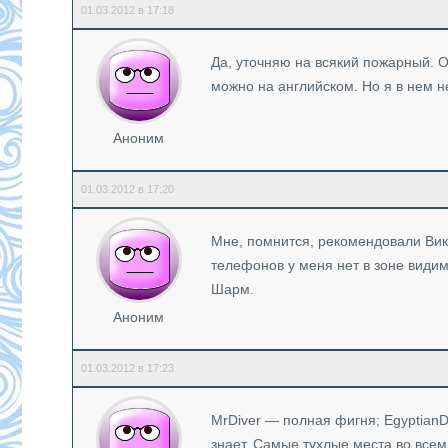
01.03.2012 в 17:18
Да, уточняю на всякий пожарный. 
можно на английском. Но я в нем н
Аноним
01.03.2012 в 17:20
Мне, помнится, рекомендовали Викт
телефонов у меня нет в зоне видим
Шарм.
Аноним
01.03.2012 в 17:23
MrDiver — полная фигня; EgyptianD
знает. Самые тухлые места во вс