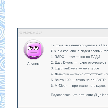
01.03.2012 в 17:17
Ты хочешь именно обучаться в На
Я знаю (т.е. лично видел своими гл
1. RSDC — там техно по ПАДИ
2. Easy Divers — техно отсутствует
Аноним
3. EgyptianDivers — не в курсе
4. Дельфин — техно отсутствует ил
5. Below 100 — техно не по IANTD
6. MrDiver — про техно не в курсе.
Подозреваю, что есть еще ДЦ в Н