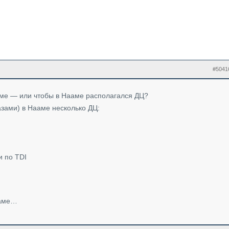
#5041
аме — или чтобы в Нааме располагался ДЦ?
азами) в Нааме несколько ДЦ:
и по TDI
ааме…