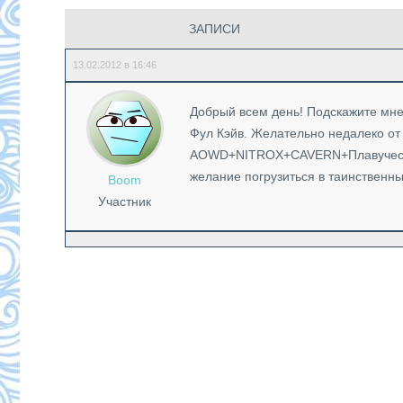
ЗАПИСИ
13.02.2012 в 16:46
Добрый всем день! Подскажите мне,
Фул Кэйв. Желательно недалеко от
AOWD+NITROX+CAVERN+Плавучесть, 
желание погрузиться в таинственный
Boom
Участник