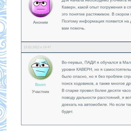
Для начала необходимо уточнить н
Каверн, какой опыт погружения в с
это понятие растяжимое. В скором
Поэтому информация появится на д
Аноним
вам помочь.
13.02.2012 в 16:47
Во-первых, ПАДИ я обучался в Мал
уровня КАВЕРН, но я самостоятель
было опасно, но я без проблем сп
поиск ходовиков, а также многое др
Boom
В спарке провел более десяти часо
Участник
поводу дальности расстояний, я во
доехать на автомобиле. Но если та
будет.