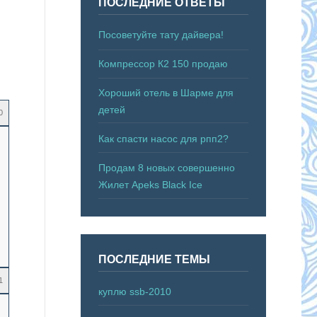
ПОСЛЕДНИЕ ОТВЕТЫ
Посоветуйте тату дайвера!
Компрессор К2 150 продаю
Хороший отель в Шарме для
детей
0
Как спасти насос для рпп2?
Продам 8 новых совершенно
Жилет Apeks Black Ice
ПОСЛЕДНИЕ ТЕМЫ
1
куплю ssb-2010