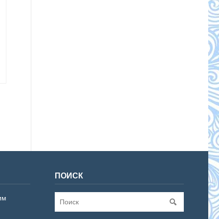
ПОИСК
им