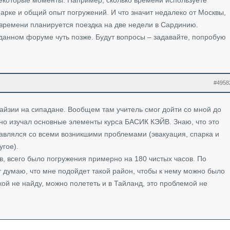
екоторые моменты. Например, сколько времени используете
парке и общий опыт погружений. И что значит недалеко от Москвы,
 времени планируется поездка на две недели в Сардинию.
анном форуме чуть позже. Будут вопросы – задавайте, попробую
#4958
айзии на сипадане. Вообщем там учитель смог дойти со мной до
но изучал основные элементы курса БАСИК КЭЙВ. Знаю, что это
равлялся со всеми возникшими проблемами (эвакуация, спарка и
угое).
в, всего было погружения примерно на 180 чистых часов. По
т думаю, что мне подойдет такой район, чтобы к нему можно было
кой не найду, можно полететь и в Тайланд, это проблемой не