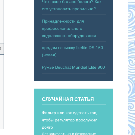
Что такое баланс белого? Как
его установить правильно?
Принадлежности для
профессионального
водолазного оборудования
продам вспышку Ikelite DS-160
2
(новая)
Ружьё Beuchat Mundial Elite 900
СЛУЧАЙНАЯ СТАТЬЯ
Фильтр или как сделать так,
чтобы регулятор прослужил
долго
Для комфортных и безопасных