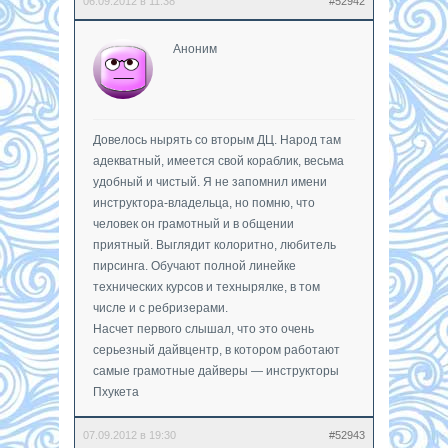
06.09.2012 в 11:38
#52942
Аноним
Довелось нырять со вторым ДЦ. Народ там
адекватный, имеется свой кораблик, весьма
удобный и чистый. Я не запомнил имени
инструктора-владельца, но помню, что
человек он грамотный и в общении
приятный. Выглядит колоритно, любитель
пирсинга. Обучают полной линейке
технических курсов и технырялке, в том
числе и с ребризерами.
Насчет первого слышал, что это очень
серьезный дайвцентр, в котором работают
самые грамотные дайверы — инструкторы
Пхукета
07.09.2012 в 19:30
#52943