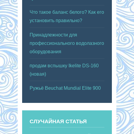
Что такое баланс белого? Как его
установить правильно?
Принадлежности для
профессионального водолазного
оборудования
продам вспышку Ikelite DS-160
(новая)
Ружьё Beuchat Mundial Elite 900
СЛУЧАЙНАЯ СТАТЬЯ