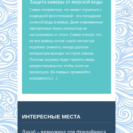
Защита камеры от морской воды
Самое неприятное, что может случиться с
подводной фототехникой - это попадание
соленой воды в камеру. Даже современные
свехпрочные боксы полностью не
застрахованы от этого. Самое плохое, что
не все камеры после такого несчастья
подлежат ремонту, иногда дорогая
аппаратура выходит из строя совсем.
Поэтому разумно будет принять меры
предосторожности, чтобы этого не
произошло. Во-первых, проверяйте
исправность […]
ИНТЕРЕСНЫЕ МЕСТА
Дахаб – жемчужина для фридайвинга