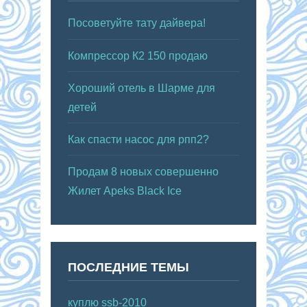
Посоветуйте тату дайвера!
Компрессор К2 150 продаю
Хороший отель в Шарме для
детей
Как спасти насос для рпп2?
Продам 8 новых совершенно
Жилет Apeks Black Ice
ПОСЛЕДНИЕ ТЕМЫ
куплю ssb-2010