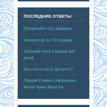
ПОСЛЕДНИЕ ОТВЕТЫ
Посоветуйте тату дайвера!
Компрессор К2 150 продаю
Хороший отель в Шарме для
детей
Как спасти насос для рпп2?
Продам 8 новых совершенно
Жилет Apeks Black Ice