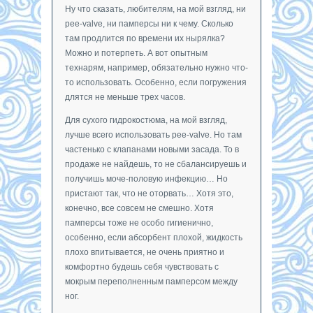
Ну что сказать, любителям, на мой взгляд, ни
pee-valve, ни памперсы ни к чему. Сколько
там продлится по времени их нырялка?
Можно и потерпеть. А вот опытным
технарям, например, обязательно нужно что-
то использовать. Особенно, если погружения
длятся не меньше трех часов.
Для сухого гидрокостюма, на мой взгляд,
лучше всего использовать pee-valve. Но там
частенько с клапанами новыми засада. То в
продаже не найдешь, то не сбалансируешь и
получишь моче-половую инфекцию… Но
пристают так, что не оторвать… Хотя это,
конечно, все совсем не смешно. Хотя
памперсы тоже не особо гигиенично,
особенно, если абсорбент плохой, жидкость
плохо впитывается, не очень приятно и
комфортно будешь себя чувствовать с
мокрым переполненным памперсом между
ног.