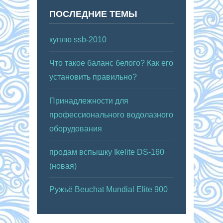
ПОСЛЕДНИЕ ТЕМЫ
куплю ssb-2010
Что такое баланс белого? Как его
установить правильно?
Принадлежности для
профессионального водолазного
оборудования
продам вспышку Ikelite DS-160
(новая)
Ружьё Beuchat Mundial Elite 900