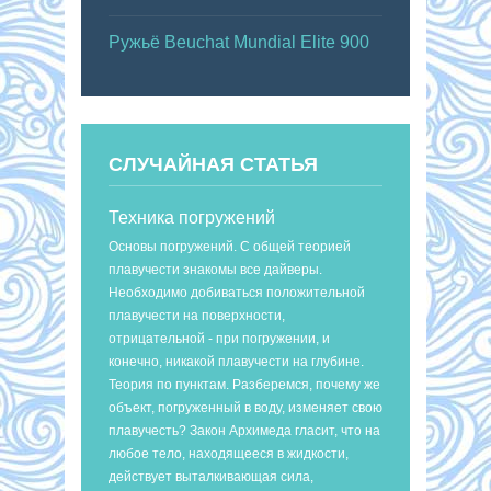
Ружьё Beuchat Mundial Elite 900
СЛУЧАЙНАЯ СТАТЬЯ
Техника погружений
Основы погружений. С общей теорией
плавучести знакомы все дайверы.
Необходимо добиваться положительной
плавучести на поверхности,
отрицательной - при погружении, и
конечно, никакой плавучести на глубине.
Теория по пунктам. Разберемся, почему же
объект, погруженный в воду, изменяет свою
плавучесть? Закон Архимеда гласит, что на
любое тело, находящееся в жидкости,
действует выталкивающая сила,