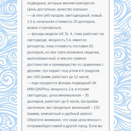
подводные, которые многим пригодятся.
Цены доступные, качество хорошее.
— uk mini q40 продам, светодиодный, новый,
1,5 в, начальная стоимость 20 долларов,
можно сторговаться;
— фонарь модели UK SL-4, тоже работает на
светодиоде, мощность 5 в, имеется
ретрактор, пока стоимость поставил 65
долларов, но при торге возможна скидочка,
малогабаритный, в чем его главное
достоинство и преимущество по сравнению с
другими, луч падает под углом в 8 градусов,
вес 430 грамм, работает до 12 часов;
— еще продается фонарь подводный UK
MINI Q40Plus, мощность 2 в, в основе
светодиоды, цена минимальная – 35
долларов, работает до 5 часов, батарейки
щелочные, вес предельно маленький – 233
грамма, компактный и удобный агрегат.
Обратите внимание, что сюда цену вписал с
отправкой/доставкой в другой город. Если вы