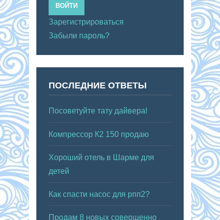
ВОЙТИ
Зарегистрироваться
Забыли пароль?
ПОСЛЕДНИЕ ОТВЕТЫ
Посоветуйте тату дайвера!
Компрессор К2 150 продаю
Хороший отель в Шарме для
детей
Как спасти насос для рпп2?
Продам 8 новых совершенно