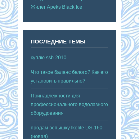
Жилет Apeks Black Ice
ПОСЛЕДНИЕ ТЕМЫ
куплю ssb-2010
Что такое баланс белого? Как его
установить правильно?
Принадлежности для
профессионального водолазного
оборудования
продам вспышку Ikelite DS-160
(новая)