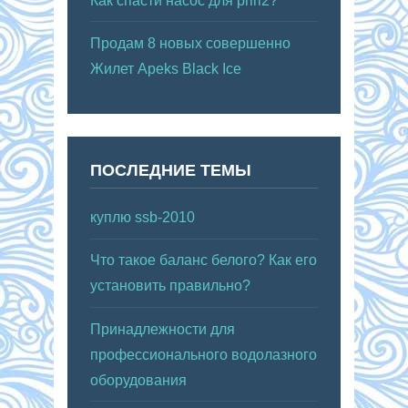
Как спасти насос для рпп2?
Продам 8 новых совершенно
Жилет Apeks Black Ice
ПОСЛЕДНИЕ ТЕМЫ
куплю ssb-2010
Что такое баланс белого? Как его
установить правильно?
Принадлежности для
профессионального водолазного
оборудования