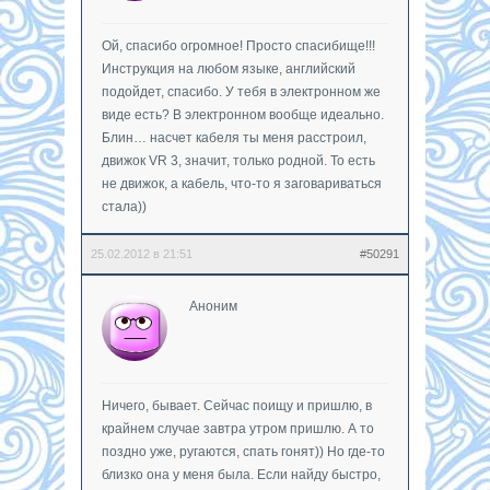
Ой, спасибо огромное! Просто спасибище!!!
Инструкция на любом языке, английский
подойдет, спасибо. У тебя в электронном же
виде есть? В электронном вообще идеально.
Блин… насчет кабеля ты меня расстроил,
движок VR 3, значит, только родной. То есть
не движок, а кабель, что-то я заговариваться
стала))
25.02.2012 в 21:51
#50291
Аноним
Ничего, бывает. Сейчас поищу и пришлю, в
крайнем случае завтра утром пришлю. А то
поздно уже, ругаются, спать гонят)) Но где-то
близко она у меня была. Если найду быстро,