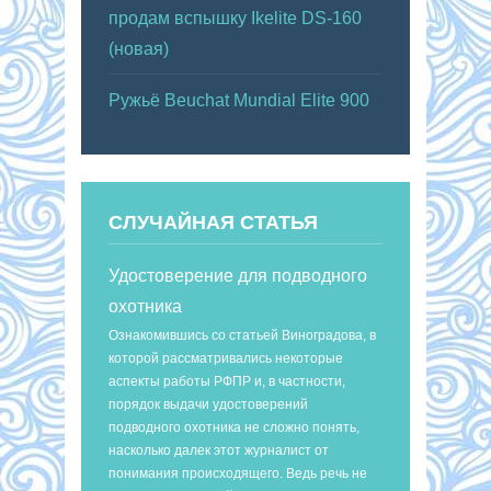
продам вспышку Ikelite DS-160
(новая)
Ружьё Beuchat Mundial Elite 900
СЛУЧАЙНАЯ СТАТЬЯ
Удостоверение для подводного
охотника
Ознакомившись со статьей Виноградова, в
которой рассматривались некоторые
аспекты работы РФПР и, в частности,
порядок выдачи удостоверений
подводного охотника не сложно понять,
насколько далек этот журналист от
понимания происходящего. Ведь речь не