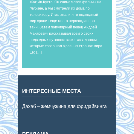
Жак Ив-Кусто. Он снимал свои фильмы на
глубине, а мы смотрели их дома по
телевизору. И мы знали, что подводный
мир хранит еще много неразгаданных
тайн. Затем популярный певец Андрей
Макаревич рассказывал всем о своих
подводных путешествиях с аквалангом,
которые совершал в разных странах мира.
Его […]
ИНТЕРЕСНЫЕ МЕСТА
Дахаб – жемчужина для фридайвинга
РЕКЛАМА