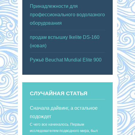
Принадлежности для
профессионального водолазного
оборудования
продам вспышку Ikelite DS-160
(новая)
Ружьё Beuchat Mundial Elite 900
СЛУЧАЙНАЯ СТАТЬЯ
Сначала дайвинг, а остальное
подождет
С чего все начиналось. Первым
исследователем подводного мира, был