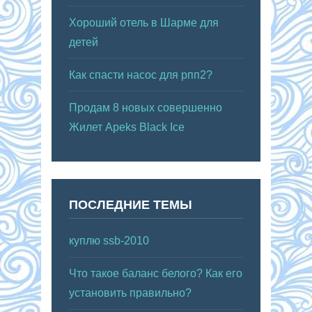
Хороший отель в Шарме для
детей
Как спасти насос для рпп2?
Продам 8 новых совершенно
Жилет Apeks Black Ice
ПОСЛЕДНИЕ ТЕМЫ
куплю ssb-2010
Что такое баланс белого? Как его
установить правильно?