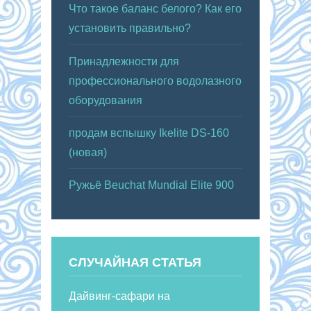
Что такое баланс белого? Как его
установить правильно?
Принадлежности для
профессионального водолазного
оборудования
продам вспышку Ikelite DS-160
(новая)
Ружьё Beuchat Mundial Elite 900
СЛУЧАЙНАЯ СТАТЬЯ
Дайвинг-сафари на