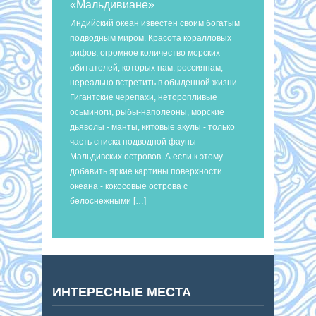
«Мальдивиане»
Индийский океан известен своим богатым
подводным миром. Красота коралловых
рифов, огромное количество морских
обитателей, которых нам, россиянам,
нереально встретить в обыденной жизни.
Гигантские черепахи, неторопливые
осьминоги, рыбы-наполеоны, морские
дьяволы - манты, китовые акулы - только
часть списка подводной фауны
Мальдивских островов. А если к этому
добавить яркие картины поверхности
океана - кокосовые острова с
белоснежными […]
ИНТЕРЕСНЫЕ МЕСТА