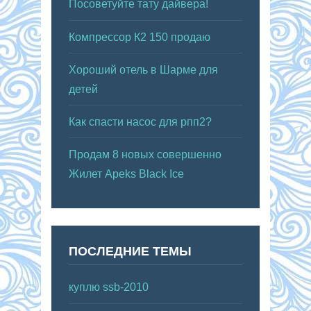
Посоветуйте тату дайвера!
Компрессор К2 150 продаю
Хороший отель в Шарме для
детей
Как спасти насос для рпп2?
Продам 8 новых совершенно
Жилет Apeks Black Ice
ПОСЛЕДНИЕ ТЕМЫ
куплю ssb-2010