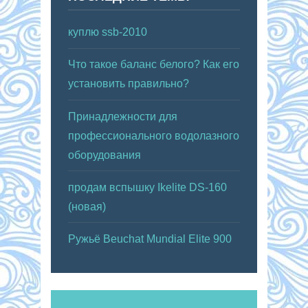
куплю ssb-2010
Что такое баланс белого? Как его
установить правильно?
Принадлежности для
профессионального водолазного
оборудования
продам вспышку Ikelite DS-160
(новая)
Ружьё Beuchat Mundial Elite 900