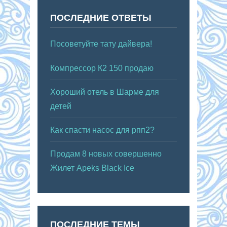
ПОСЛЕДНИЕ ОТВЕТЫ
Посоветуйте тату дайвера!
Компрессор К2 150 продаю
Хороший отель в Шарме для
детей
Как спасти насос для рпп2?
Продам 8 новых совершенно
Жилет Apeks Black Ice
ПОСЛЕДНИЕ ТЕМЫ