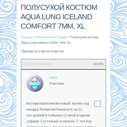
ПОЛУСУХОЙ КОСТЮМ
AQUA LUNG ICELAND
COMFORT 7ММ, XL
Форумы
›
Объявления
›
Продам
›
Полусухой костюм
Aqua Lung Iceland Comfort 7мм, XL
Просмотр 0 веток ответов
22.12.2012 в 14:24
#47295
mikst
Участник
Костюм практически новый: куплен год
назад в Лохматом Кашалоте за 21
тыс.рублей и побывал со мной в одном
сафари. Состояние отличное. С тех пор