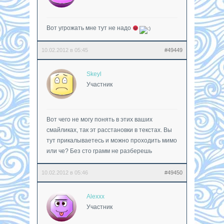
Вот угрожать мне тут не надо
10.02.2012 в 05:45
#49449
Skeyl
Участник
Вот чего не могу понять в этих ваших
смайликах, так эт расстановки в текстах. Вы
тут прикалываетесь и можно проходить мимо
или че? Без сто грамм не разберешь
10.02.2012 в 05:46
#49450
Alexxx
Участник