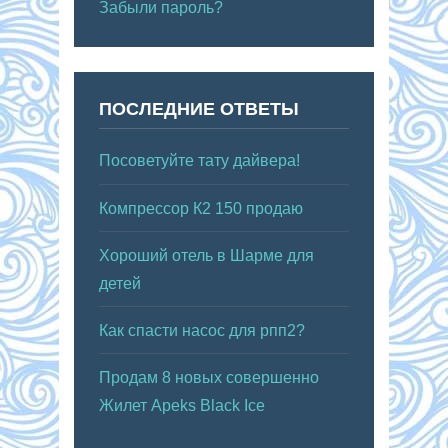
Забыли пароль?
ПОСЛЕДНИЕ ОТВЕТЫ
Посоветуйте тату дайвера!
Компрессор К2 150 продаю
Хороший отель в Шарме для
детей
Как спасти насос для рпп2?
Продам 8 новых совершенно
Жилет Apeks Black Ice