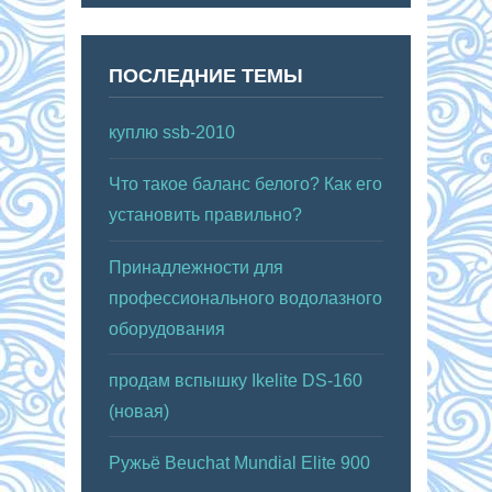
ПОСЛЕДНИЕ ТЕМЫ
куплю ssb-2010
Что такое баланс белого? Как его
установить правильно?
Принадлежности для
профессионального водолазного
оборудования
продам вспышку Ikelite DS-160
(новая)
Ружьё Beuchat Mundial Elite 900