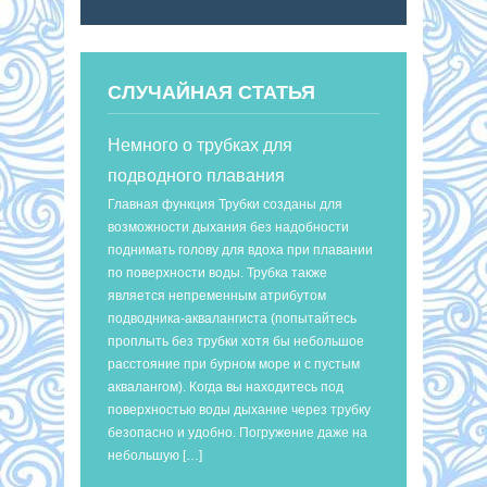
СЛУЧАЙНАЯ СТАТЬЯ
Немного о трубках для
подводного плавания
Главная функция Трубки созданы для
возможности дыхания без надобности
поднимать голову для вдоха при плавании
по поверхности воды. Трубка также
является непременным атрибутом
подводника-аквалангиста (попытайтесь
проплыть без трубки хотя бы небольшое
расстояние при бурном море и с пустым
аквалангом). Когда вы находитесь под
поверхностью воды дыхание через трубку
безопасно и удобно. Погружение даже на
небольшую […]