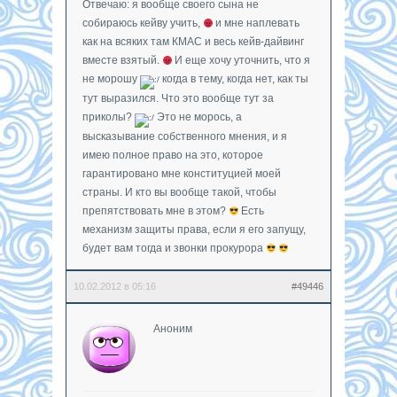
Отвечаю: я вообще своего сына не
собираюсь кейву учить,
и мне наплевать
как на всяких там КМАС и весь кейв-дайвинг
вместе взятый.
И еще хочу уточнить, что я
не морошу
когда в тему, когда нет, как ты
тут выразился. Что это вообще тут за
приколы?
Это не морось, а
высказывание собственного мнения, и я
имею полное право на это, которое
гарантировано мне конституцией моей
страны. И кто вы вообще такой, чтобы
препятствовать мне в этом?
Есть
механизм защиты права, если я его запущу,
будет вам тогда и звонки прокурора
10.02.2012 в 05:16
#49446
Аноним