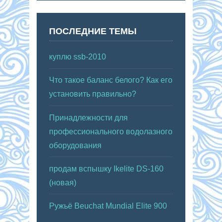
ПОСЛЕДНИЕ ТЕМЫ
куплю ssb-2010
Что такое баланс белого? Как его
установить правильно?
Принадлежности для
профессионального водолазного
оборудования
продам вспышку Ikelite DS-160
(новая)
Ружьё Beuchat Mundial Elite 900