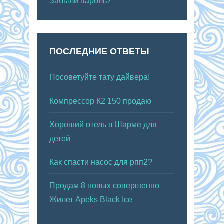
Забыли пароль?
ПОСЛЕДНИЕ ОТВЕТЫ
Посоветуйте тату дайвера!
Компрессор К2 150 продаю
Хороший отель в Шарме для
детей
Как спасти насос для рпп2?
Продам 8 новых совершенно
Жилет Apeks Black Ice