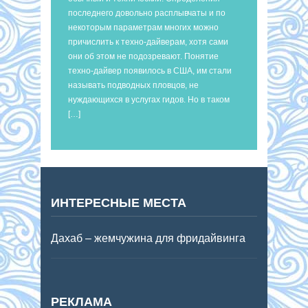
последнего довольно расплывчаты и по
некоторым параметрам многих можно
причислить к техно-дайверам, хотя сами
они об этом не подозревают. Понятие
техно-дайвер появилось в США, им стали
называть подводных пловцов, не
нуждающихся в услугах гидов. Но в таком
[…]
ИНТЕРЕСНЫЕ МЕСТА
Дахаб – жемчужина для фридайвинга
РЕКЛАМА