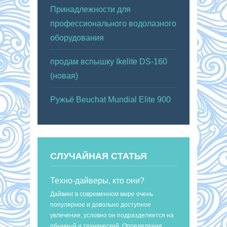
Принадлежности для
профессионального водолазного
оборудования
продам вспышку Ikelite DS-160
(новая)
Ружьё Beuchat Mundial Elite 900
СЛУЧАЙНАЯ СТАТЬЯ
Техно-дайверы, кто они?
Дайвинг в современном мире очень
популярное и довольно доступное
увлечение, условно он подразделяется на
обычный и технический. Определения