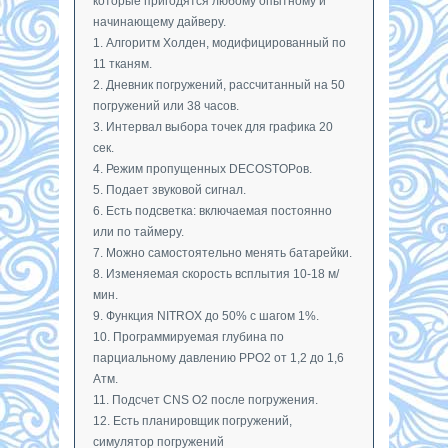
которые пригодятся любому опытному и
начинающему дайверу.
1. Алгоритм Холден, модифицированный по
11 тканям.
2. Дневник погружений, рассчитанный на 50
погружений или 38 часов.
3. Интервал выбора точек для графика 20
сек.
4. Режим пропущенных DECOSTOPов.
5. Подает звуковой сигнал.
6. Есть подсветка: включаемая постоянно
или по таймеру.
7. Можно самостоятельно менять батарейки.
8. Изменяемая скорость всплытия 10-18 м/
мин.
9. Функция NITROX до 50% с шагом 1%.
10. Программируемая глубина по
парциальному давлению PPO2 от 1,2 до 1,6
Атм.
11. Подсчет CNS O2 после погружения.
12. Есть планировщик погружений,
симулятор погружений