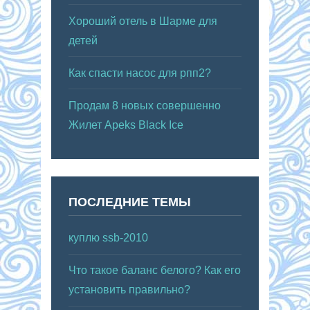
Хороший отель в Шарме для
детей
Как спасти насос для рпп2?
Продам 8 новых совершенно
Жилет Apeks Black Ice
ПОСЛЕДНИЕ ТЕМЫ
куплю ssb-2010
Что такое баланс белого? Как его
установить правильно?