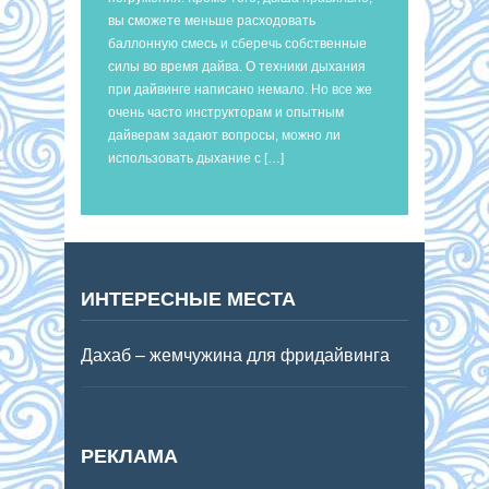
вы сможете меньше расходовать
баллонную смесь и сберечь собственные
силы во время дайва. О техники дыхания
при дайвинге написано немало. Но все же
очень часто инструкторам и опытным
дайверам задают вопросы, можно ли
использовать дыхание с […]
ИНТЕРЕСНЫЕ МЕСТА
Дахаб – жемчужина для фридайвинга
РЕКЛАМА