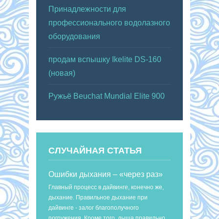
Принадлежности для
профессионального водолазного
оборудования
продам вспышку Ikelite DS-160
(новая)
Ружьё Beuchat Mundial Elite 900
СЛУЧАЙНАЯ СТАТЬЯ
Ошибки дыхания – «через раз»
Главный процесс в дайвинге, конечно же,
дыхание. Правильное дыхание при
дайвинге - залог благополучного
погружения. Кроме того, дыша правильно,