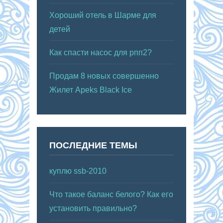
Хороший отель в Шарме для
детей
Как спасти насос для рпп2?
Продам 8 новых совершенно
Жилет Apeks Black Ice
ПОСЛЕДНИЕ ТЕМЫ
куплю ssb-2010
Что такое баланс белого? Как его
установить правильно?