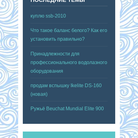
куплю ssb-2010
Что такое баланс белого? Как его
установить правильно?
Принадлежности для
профессионального водолазного
оборудования
продам вспышку Ikelite DS-160
(новая)
Ружьё Beuchat Mundial Elite 900