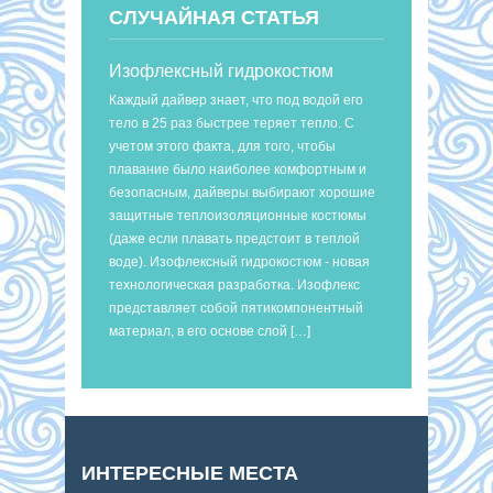
СЛУЧАЙНАЯ СТАТЬЯ
Изофлексный гидрокостюм
Каждый дайвер знает, что под водой его
тело в 25 раз быстрее теряет тепло. С
учетом этого факта, для того, чтобы
плавание было наиболее комфортным и
безопасным, дайверы выбирают хорошие
защитные теплоизоляционные костюмы
(даже если плавать предстоит в теплой
воде). Изофлексный гидрокостюм - новая
технологическая разработка. Изофлекс
представляет собой пятикомпонентный
материал, в его основе слой […]
ИНТЕРЕСНЫЕ МЕСТА