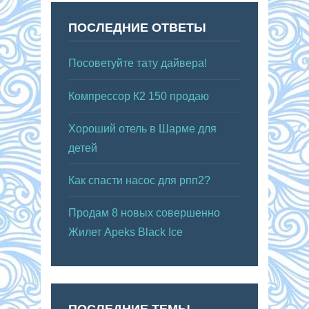
ПОСЛЕДНИЕ ОТВЕТЫ
Посоветуйте тату дайвера!
Компрессор К2 150 продаю
Хороший отель в Шарме для
детей
Как спасти насос для рпп2?
Продам 8 новых совершенно
Жилет Apeks Black Ice
ПОСЛЕДНИЕ ТЕМЫ