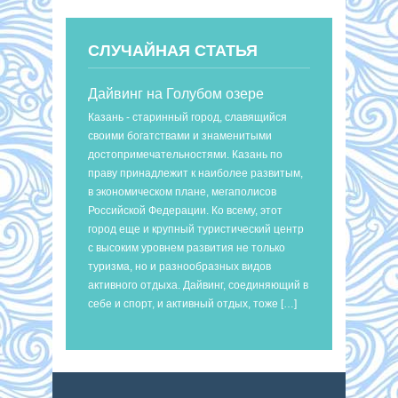
СЛУЧАЙНАЯ СТАТЬЯ
Дайвинг на Голубом озере
Казань - старинный город, славящийся
своими богатствами и знаменитыми
достопримечательностями. Казань по
праву принадлежит к наиболее развитым,
в экономическом плане, мегаполисов
Российской Федерации. Ко всему, этот
город еще и крупный туристический центр
с высоким уровнем развития не только
туризма, но и разнообразных видов
активного отдыха. Дайвинг, соединяющий в
себе и спорт, и активный отдых, тоже […]