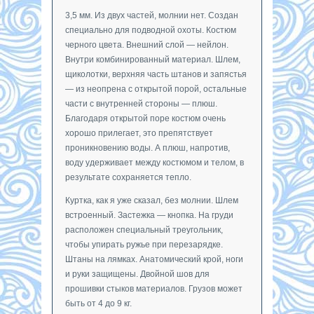
3,5 мм. Из двух частей, молнии нет. Создан
специально для подводной охоты. Костюм
черного цвета. Внешний слой — нейлон.
Внутри комбинированный материал. Шлем,
щиколотки, верхняя часть штанов и запястья
— из неопрена с открытой порой, остальные
части с внутренней стороны — плюш.
Благодаря открытой поре костюм очень
хорошо прилегает, это препятствует
проникновению воды. А плюш, напротив,
воду удерживает между костюмом и телом, в
результате сохраняется тепло.
Куртка, как я уже сказал, без молнии. Шлем
встроенный. Застежка — кнопка. На груди
расположен специальный треугольник,
чтобы упирать ружье при перезарядке.
Штаны на лямках. Анатомический крой, ноги
и руки защищены. Двойной шов для
прошивки стыков материалов. Грузов может
быть от 4 до 9 кг.