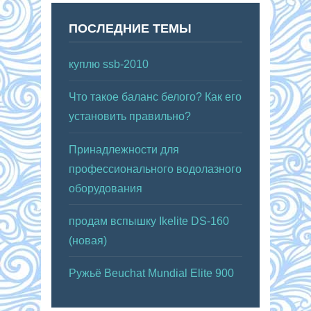
ПОСЛЕДНИЕ ТЕМЫ
куплю ssb-2010
Что такое баланс белого? Как его
установить правильно?
Принадлежности для
профессионального водолазного
оборудования
продам вспышку Ikelite DS-160
(новая)
Ружьё Beuchat Mundial Elite 900