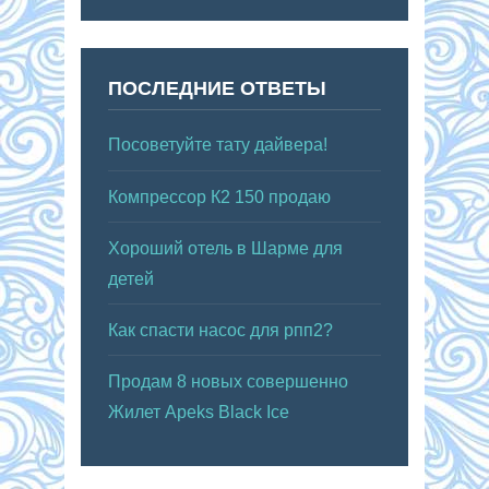
ПОСЛЕДНИЕ ОТВЕТЫ
Посоветуйте тату дайвера!
Компрессор К2 150 продаю
Хороший отель в Шарме для
детей
Как спасти насос для рпп2?
Продам 8 новых совершенно
Жилет Apeks Black Ice