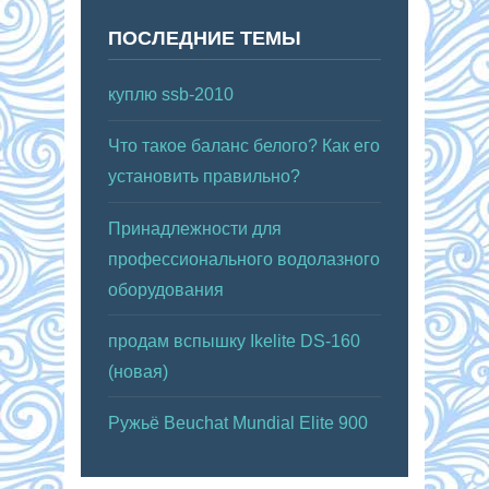
ПОСЛЕДНИЕ ТЕМЫ
куплю ssb-2010
Что такое баланс белого? Как его
установить правильно?
Принадлежности для
профессионального водолазного
оборудования
продам вспышку Ikelite DS-160
(новая)
Ружьё Beuchat Mundial Elite 900