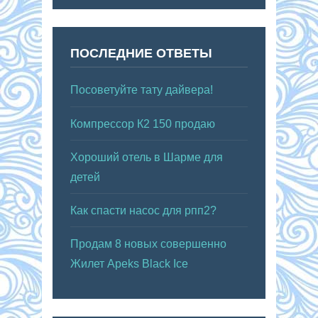
ПОСЛЕДНИЕ ОТВЕТЫ
Посоветуйте тату дайвера!
Компрессор К2 150 продаю
Хороший отель в Шарме для
детей
Как спасти насос для рпп2?
Продам 8 новых совершенно
Жилет Apeks Black Ice