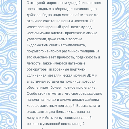
Этот сухой гидрокостюм для дайвинга станет
превосходным выбором для начинающего
дайвера. Редко когда можно найти такое же
отличное сочетание цены и качества. Он
имеет расширенный крой, поэтому под
костюм можно одевать практически любые
утеплители, даже самые толстые.
Гидрокостюм сшит из триламината,
покрытого нейлоном различной толщины, а
это обеспечивает прочность, подвижность и
легкость. Также имеются латексные
обтюраторы, встроенные подтяжки,
удлиненная металлическая молния BDM и
эластичная вставка на пояснице, которая
обеспечивает более плотное прилегание.
Особо стоит отметить, что светоотражающие
панели на плечах и шлеме делают дайвера
хорошо заметным под водой. Весьма кстати
оказываются два больших кармана на
липучках и боты из вулканизированной
резины с усиленной нескользящей