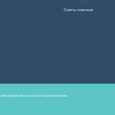
Советы новичкам
ием активной ссылки на первоисточник