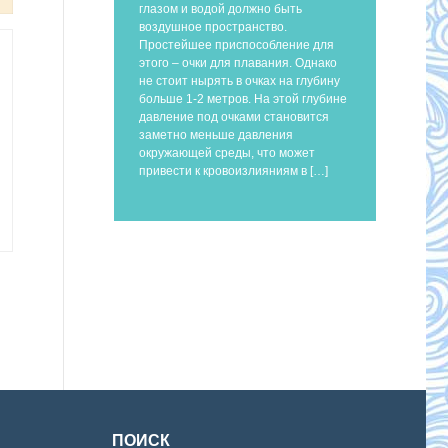
глазом и водой должно быть
воздушное пространство.
Простейшее приспособление для
этого – очки для плавания. Однако
не стоит нырять в очках на глубину
больше 1-2 метров. На этой глубине
давление под очками становится
заметно меньше давления
окружающей среды, что может
привести к кровоизлияниям в […]
ПОИСК