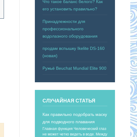
Что такое баланс белого? Как
его установить правильно?
Принадлежности для
профессионального
водолазного оборудования
продам вспышку Ikelite DS-160
(новая)
Ружьё Beuchat Mundial Elite 900
СЛУЧАЙНАЯ СТАТЬЯ
Как правильно подобрать маску
для подводного плавания
Главная функция Человеческий глаз
не может четко видеть в воде. Между