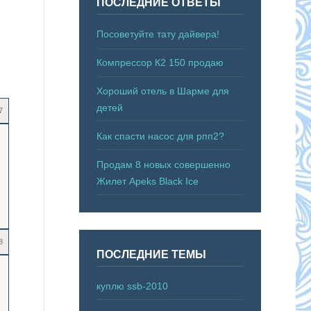
ПОСЛЕДНИЕ ОТВЕТЫ
Посоветуйте тату дайвера!
Компрессор К2 150 продаю
Хороший отель в Шарме для
детей
7
Как спасти насос для рпп2?
Продам 8 новых совершенно
Жилет Apeks Black Ice
8
ПОСЛЕДНИЕ ТЕМЫ
куплю ssb-2010