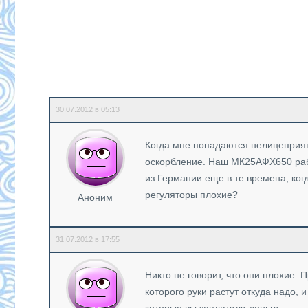
30.07.2012 в 05:13
Когда мне попадаются нелицеприят
оскорбление. Наш МК25АФХ650 рабо
из Германии еще в те времена, когд
регуляторы плохие?
Аноним
31.07.2012 в 17:55
Никто не говорит, что они плохие. П
которого руки растут откуда надо, 