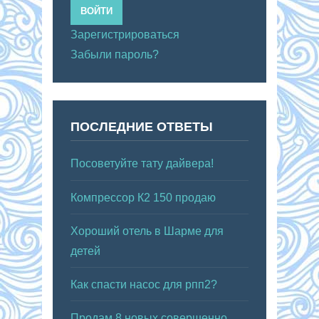
ВОЙТИ
Зарегистрироваться
Забыли пароль?
ПОСЛЕДНИЕ ОТВЕТЫ
Посоветуйте тату дайвера!
Компрессор К2 150 продаю
Хороший отель в Шарме для
детей
Как спасти насос для рпп2?
Продам 8 новых совершенно