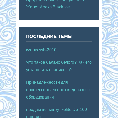
Жилет Apeks Black Ice
ПОСЛЕДНИЕ ТЕМЫ
куплю ssb-2010
Что такое баланс белого? Как его
установить правильно?
Принадлежности для
профессионального водолазного
оборудования
продам вспышку Ikelite DS-160
(новая)