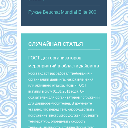
Ружьё Beuchat Mundial Elite 900
СЛУЧАЙНАЯ СТАТЬЯ
ГОСТ для организаторов
мероприятий в области дайвинга
Росстандарт разработал требования к
организации дайвинга, как развлечения
или активного отдыха. Новый ГОСТ
вступил в силу 01.01.2011 года. Он
обязателен для организаторов погружений
для дайверов-любителей. В документе
указано, что перед тем, как осуществить
погружение, инструктор должен проверить
температуру, определить скорость
течения, видимость, глубину. Кроме того,