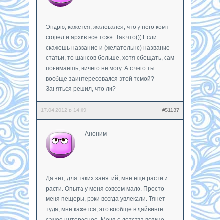
Эндрю, кажется, жаловался, что у него комп
сгорел и архив все тоже. Так что((( Если
скажешь название и (желательно) название
статьи, то шансов больше, хотя обещать, сам
понимаешь, ничего не могу. А с чего ты
вообще заинтересовался этой темой?
Заняться решил, что ли?
17.04.2012 в 14:09
#51137
Аноним
Да нет, для таких занятий, мне еще расти и
расти. Опыта у меня совсем мало. Просто
меня пещеры, рэки всегда увлекали. Тянет
туда, мне кажется, это вообще в дайвинге
самое интересное. Меня с детства всякие