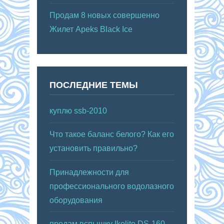
Продам 8 новых совершенно
Жилет Apeks Black Ice
ПОСЛЕДНИЕ ТЕМЫ
куплю ssb-2010
Что такое баланс белого? Как его
установить правильно?
Принадлежности для
профессионального водолазного
оборудования
продам вспышку Ikelite DS-160