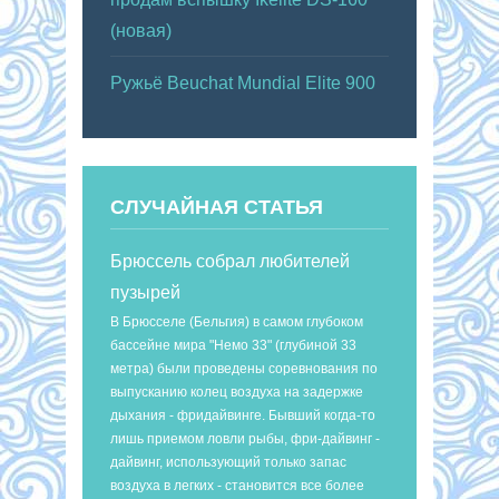
(новая)
Ружьё Beuchat Mundial Elite 900
СЛУЧАЙНАЯ СТАТЬЯ
Брюссель собрал любителей
пузырей
В Брюсселе (Бельгия) в самом глубоком
бассейне мира "Немо 33" (глубиной 33
метра) были проведены соревнования по
выпусканию колец воздуха на задержке
дыхания - фридайвинге. Бывший когда-то
лишь приемом ловли рыбы, фри-дайвинг -
дайвинг, использующий только запас
воздуха в легких - становится все более