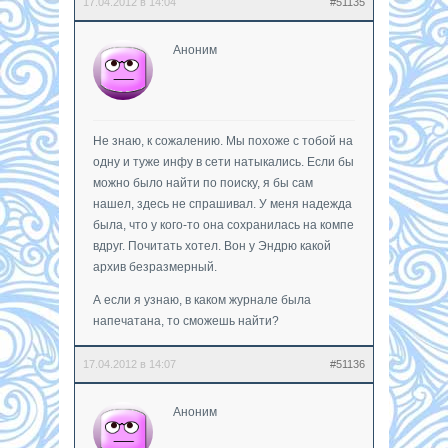
17.04.2012 в 14:04
#51135
Аноним
Не знаю, к сожалению. Мы похоже с тобой на
одну и туже инфу в сети натыкались. Если бы
можно было найти по поиску, я бы сам
нашел, здесь не спрашивал. У меня надежда
была, что у кого-то она сохранилась на компе
вдруг. Почитать хотел. Вон у Эндрю какой
архив безразмерный.
А если я узнаю, в каком журнале была
напечатана, то сможешь найти?
17.04.2012 в 14:07
#51136
Аноним