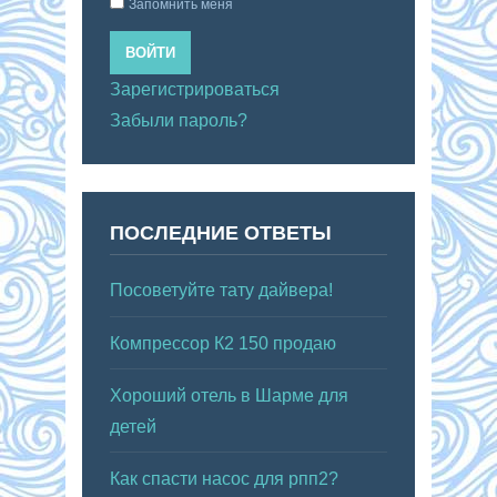
Запомнить меня
ВОЙТИ
Зарегистрироваться
Забыли пароль?
ПОСЛЕДНИЕ ОТВЕТЫ
Посоветуйте тату дайвера!
Компрессор К2 150 продаю
Хороший отель в Шарме для
детей
Как спасти насос для рпп2?