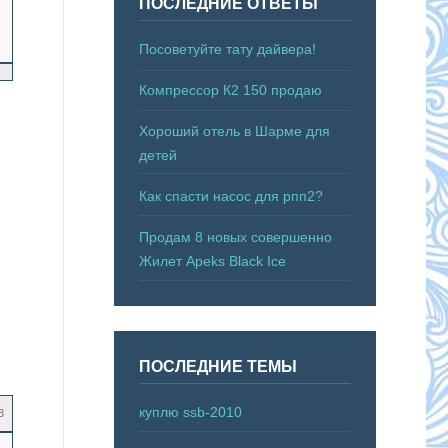
ПОСЛЕДНИЕ ОТВЕТЫ
Посоветуйте тату дайвера!
Компрессор К2 150 продаю
Хороший отель в Шарме для
детей
Как спасти насос для рпп2?
Продам 8 новых совершенно
Жилет Apeks Black Ice
ПОСЛЕДНИЕ ТЕМЫ
куплю ssb-2010
3