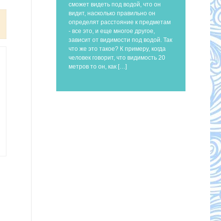
сможет видеть под водой, что он
видит, насколько правильно он
определят расстояние к предметам
- все это, и еще многое другое,
зависит от видимости под водой. Так
что же это такое? К примеру, когда
человек говорит, что видимость 20
метров то он, как […]