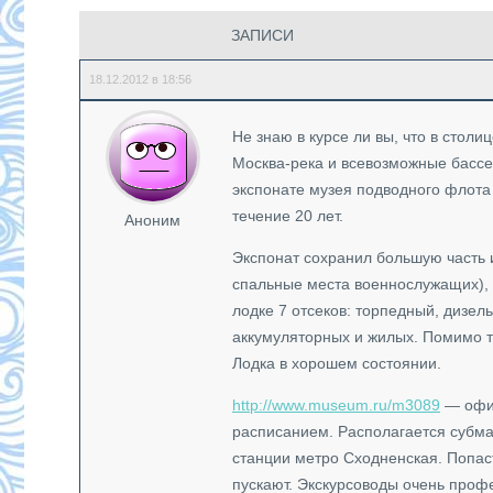
ЗАПИСИ
18.12.2012 в 18:56
Не знаю в курсе ли вы, что в столи
Москва-река и всевозможные бассе
экспонате музея подводного флота
течение 20 лет.
Аноним
Экспонат сохранил большую часть 
спальные места военнослужащих), 
лодке 7 отсеков: торпедный, дизел
аккумуляторных и жилых. Помимо т
Лодка в хорошем состоянии.
http://www.museum.ru/m3089
— офиц
расписанием. Располагается субма
станции метро Сходненская. Попаст
пускают. Экскурсоводы очень проф