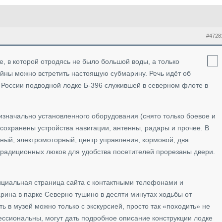
#4728
це, в которой отродясь не было большой воды, а только
йны можно встретить настоящую субмарину. Речь идёт об
 России подводной лодке Б-396 служившей в северном флоте в
изначально установленного оборудования (снято только боевое и
сохранены устройства навигации, антенны, радары и прочее. В
ьный, электромоторный, центр управления, кормовой, два
радиционных люков для удобства посетителей прорезаны двери.
иальная страница сайта с контактными телефонами и
рина в парке Северно тушино в десяти минутах ходьбы от
ь в музей можно только с экскурсией, просто так «походить» не
ессиональны, могут дать подробное описание конструкции лодке