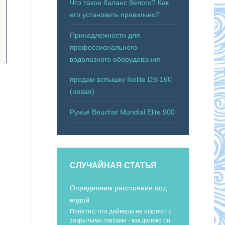
Что такое баланс белого? Как
его установить правильно?
Принадлежности для
профессионального
водолазного оборудования
продам вспышку Ikelite DS-160
(новая)
Ружьё Beuchat Mundial Elite 900
СЛУЧАЙНАЯ СТАТЬЯ
Определяем расстояние под
водой
Понятно, что дайверы не ныряют с
закрытыми глазами - как далеко он