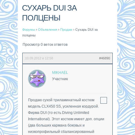
СУХАРЬ DUI ЗА
ПОЛЦЕНЫ
Форумы
›
Объявления
›
Продам
›
Сухарь DUI за
полцены
Просмотр 0 веток ответов
10.09.2012 в 12:58
#46890
MIKHAEL
Участник
Продаю сухой триламинатный костюм
модель CLX450 SS, усиленная кордурой.
Фирма DUI (то есть Diving Unlimited
International). Этот костюм имеет доп. опции
(два больших кармана боковых и
низкопрофильный сбалансированный