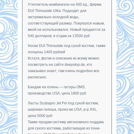
Утеплитель-комбинезон на 400 ед., фирма
DUI Thinsulate Ultra. Подходит для
экстремально холодной воды,
соответствующий размер. Покупался новым,
мной не использовался. Новый продается за
540 долларов, я отдам за 13500 руб
Носки DUI Thinsulate под сухой костюм, также
полцены 1400 рублей
Кстати, фотки и описание ко всему можно
посмотреть на сайте deepstop.de, кто
заказывал знает, там очень подробно все
расписано.
Бандаж на голень — гаторы OMS,
производство USA, цена 1800 руб
Ласты Scubapro Jet Fin под сухой костюм,
широкая галоша, произ-во USA, р-р XXL,
цена 5000 руб
Также продам систему автономного поддува
для сухого костюма, работающую из пони-