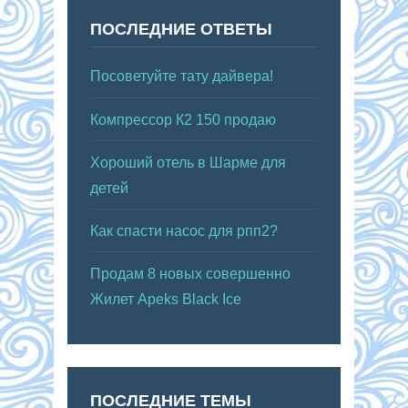
ПОСЛЕДНИЕ ОТВЕТЫ
Посоветуйте тату дайвера!
Компрессор К2 150 продаю
Хороший отель в Шарме для
детей
Как спасти насос для рпп2?
Продам 8 новых совершенно
Жилет Apeks Black Ice
ПОСЛЕДНИЕ ТЕМЫ