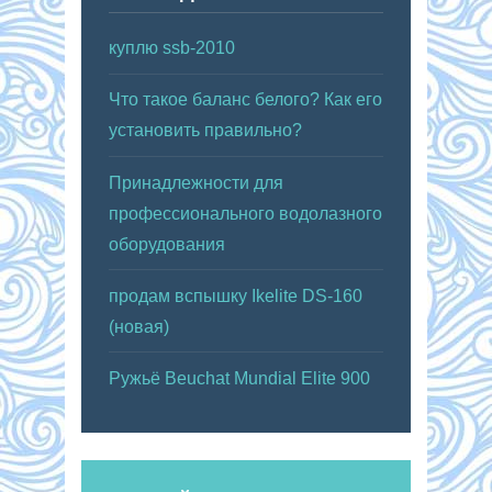
куплю ssb-2010
Что такое баланс белого? Как его
установить правильно?
Принадлежности для
профессионального водолазного
оборудования
продам вспышку Ikelite DS-160
(новая)
Ружьё Beuchat Mundial Elite 900