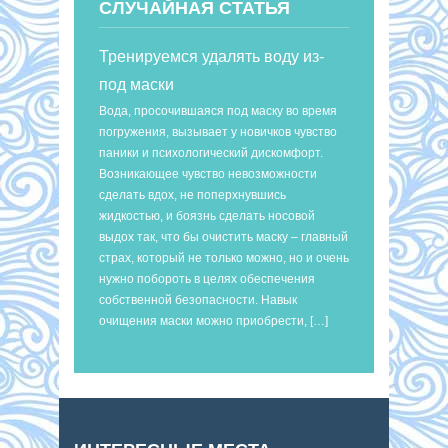
СЛУЧАЙНАЯ СТАТЬЯ
Тренируемся удалять воду из-
под маски
Вода, просочившаяся под маску во время
погружения, вызывает у новичков чувство
паники и психологический дискомфорт.
Возникающее чувство невозможности
сделать вдох, не поперхнувшись
жидкостью, и боязнь сделать носовой
выдох так, что бы очистить маску – главный
страх, который не только можно, но и очень
нужно побороть в целях обеспечения
собственной безопасности. Навык
очищения маски можно приобрести, […]