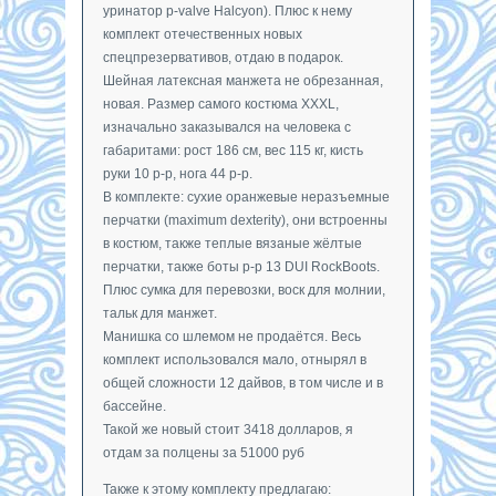
уринатор p-valve Halcyon). Плюс к нему
комплект отечественных новых
спецпрезервативов, отдаю в подарок.
Шейная латексная манжета не обрезанная,
новая. Размер самого костюма XXXL,
изначально заказывался на человека с
габаритами: рост 186 см, вес 115 кг, кисть
руки 10 р-р, нога 44 р-р.
В комплекте: сухие оранжевые неразъемные
перчатки (maximum dexterity), они встроенны
в костюм, также теплые вязаные жёлтые
перчатки, также боты р-р 13 DUI RockBoots.
Плюс сумка для перевозки, воск для молнии,
тальк для манжет.
Манишка со шлемом не продаётся. Весь
комплект использовался мало, отнырял в
общей сложности 12 дайвов, в том числе и в
бассейне.
Такой же новый стоит 3418 долларов, я
отдам за полцены за 51000 руб
Также к этому комплекту предлагаю: