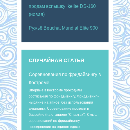
продам вспышку Ikelite DS-160
(новая)
Ружьё Beuchat Mundial Elite 900
СЛУЧАЙНАЯ СТАТЬЯ
Соревнования по фридайвингу в
Костроме
Впервые в Костроме проходили
состязания по фридайвингу. Фридайвинг -
ныряние на апное, без использования
акваланга. Соревнование провели в
бассейне (на стадионе "Спартак"). Смысл
соревнований по фридайвингу -
преодоление на едином вдохе