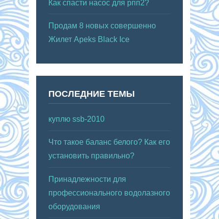
Как спасти насос для рпп2?
Продам 8 новых совершенно
Жилет Apeks Black Ice
ПОСЛЕДНИЕ ТЕМЫ
куплю ssb-2010
Что такое баланс белого? Как его
установить правильно?
Принадлежности для
профессионального водолазного
оборудования