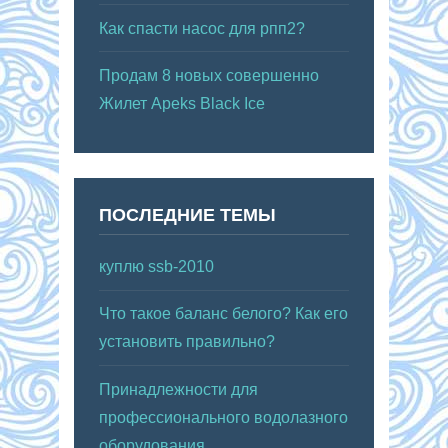
Как спасти насос для рпп2?
Продам 8 новых совершенно
Жилет Apeks Black Ice
ПОСЛЕДНИЕ ТЕМЫ
куплю ssb-2010
Что такое баланс белого? Как его
установить правильно?
Принадлежности для
профессионального водолазного
оборудования