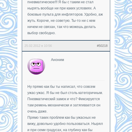
пневматическое!!! Я бы с таким не стал
нырять вообще ни при каких условиях. А
боковые пульта для инфляторов. Удобно, аж
жуть. Короче, не советую. Ты-то ни с кем
ничем не связан, так что можешь делать
выбор свободно.
25.02.2012 в 10:56
#50218
Аноним
Ну прямо как бы ты написал, что совсем
ужас-ужас. Я бы не был столь категоричным.
Пневматический замок и что? Фиксируется
там ремень механически и затягивается он
очень даже.
Прямо таких проблем как бы ужасных не
вижу, довольно удобно пользоваться. Нырял
и при семи градусах, на глубину как бы