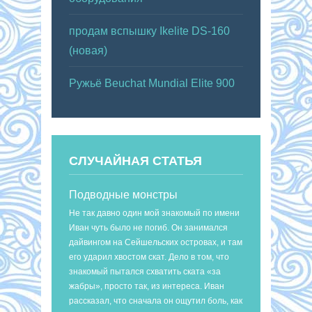
продам вспышку Ikelite DS-160
(новая)
Ружьё Beuchat Mundial Elite 900
СЛУЧАЙНАЯ СТАТЬЯ
Подводные монстры
Не так давно один мой знакомый по имени
Иван чуть было не погиб. Он занимался
дайвингом на Сейшельских островах, и там
его ударил хвостом скат. Дело в том, что
знакомый пытался схватить ската «за
жабры», просто так, из интереса. Иван
рассказал, что сначала он ощутил боль, как