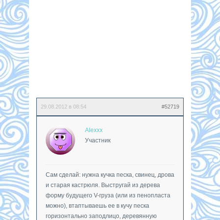
29.08.2012 в 08:54
#52719
Alexxx
Участник
Сам сделай: нужна кучка песка, свинец, дрова
и старая кастрюля. Выстругай из дерева
форму будущего V-груза (или из пенопласта
можно), втаптываешь ее в кучу песка
горизонтально заподлицо, деревянную