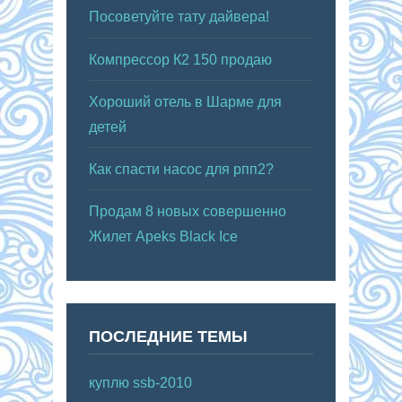
Посоветуйте тату дайвера!
Компрессор К2 150 продаю
Хороший отель в Шарме для
детей
Как спасти насос для рпп2?
Продам 8 новых совершенно
Жилет Apeks Black Ice
ПОСЛЕДНИЕ ТЕМЫ
куплю ssb-2010