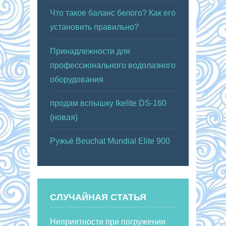
Что такое баланс белого? Как его
установить правильно?
Принадлежности для
профессионального водолазного
оборудования
продам вспышку Ikelite DS-160
(новая)
Ружьё Beuchat Mundial Elite 900
СЛУЧАЙНАЯ СТАТЬЯ
Неприятности при погружении