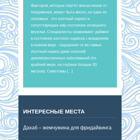
Факторов, которые портят впечатление от
погружения, может быть много, но один из
основных - это азотный наркоз и
сопутствующее ему состояние излишнего
веселья. Специалисты сравнивают дайвинг
в состоянии азотного наркоза с вождением
в пьяном виде - ощущения те же самые.
Азотный наркоз даже опасней
декомпрессионных заболеваний (по
крайней мере, на глубине больше 30
метров). Симптомы […]
ИНТЕРЕСНЫЕ МЕСТА
Дахаб – жемчужина для фридайвинга