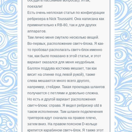
обсудить пассивные вопросы)). Итак,
поехали!
Есть очень неплохая статья по конфигурации
ребризера в Nick Toussaint. Она написана как
применительно к RB-80, так и для других
аппаратов.
Там лично меня смутило несколько вещей.
Во-первых, расположение свитч-блока. Я как-
то пробовал располагать свитч-блок именно
так, как было показано в этой статье, и этот
вариант оказался для меня неудобным.
Баллон поддува костюма мешает, так как
висит на спинке под левой рукой), также
слева мешаются много всего другого,
например, стейджи. Такая прокладка шлангов
получается с петлями и довольно сложна.
Но есть и другой вариант расположения
свитч-блока: справа. Я видел ребризер utd в
таком исполнении. Там шланги подключения
триггеров идут сначала на правое плечо,
затем вниз. На правом поясном D-кольце
крепится карабином свитч-блок. Я также этот