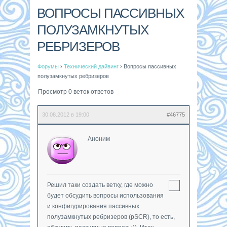
ВОПРОСЫ ПАССИВНЫХ
ПОЛУЗАМКНУТЫХ
РЕБРИЗЕРОВ
Форумы
›
Технический дайвинг
›
Вопросы пассивных
полузамкнутых ребризеров
Просмотр 0 веток ответов
30.08.2012 в 19:00
#46775
Аноним
Решил таки создать ветку, где можно
будет обсудить вопросы использования
и конфигурирования пассивных
полузамкнутых ребризеров (pSCR), то есть,