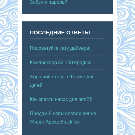
Забыли пароль?
ПОСЛЕДНИЕ ОТВЕТЫ
Посоветуйте тату дайвера!
Компрессор К2 150 продаю
Хороший отель в Шарме для
детей
Как спасти насос для рпп2?
Продам 8 новых совершенно
Жилет Apeks Black Ice