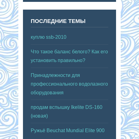
ПОСЛЕДНИЕ ТЕМЫ
куплю ssb-2010
Что такое баланс белого? Как его
установить правильно?
Принадлежности для
профессионального водолазного
оборудования
продам вспышку Ikelite DS-160
(новая)
Ружьё Beuchat Mundial Elite 900