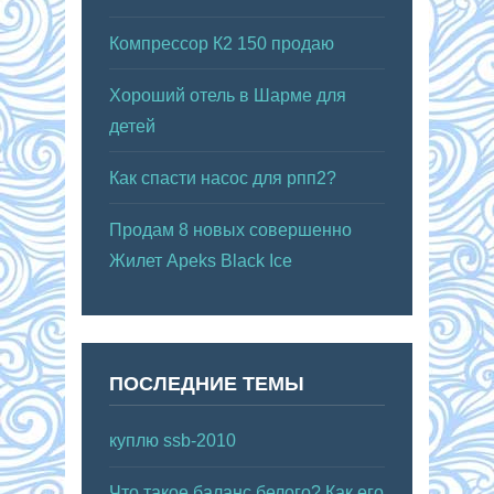
Компрессор К2 150 продаю
Хороший отель в Шарме для
детей
Как спасти насос для рпп2?
Продам 8 новых совершенно
Жилет Apeks Black Ice
ПОСЛЕДНИЕ ТЕМЫ
куплю ssb-2010
Что такое баланс белого? Как его