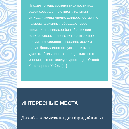
Плохая погода, уровень видимости под
водой совершенно отвратительный -
ситуация, когда многие дайверы оставляют
на время дайвинг, и обращают свое
внимание на виндсерфинг. До сих пор
ведутся споры по поводу того, кто и когда
додумался соединить воедино доску и
парус. Доподлинно это установить не
удается. Большинство придерживается
мнения, что это заслуга уроженцев Южной
Калифорнии Хойли […]
ИНТЕРЕСНЫЕ МЕСТА
Дахаб – жемчужина для фридайвинга