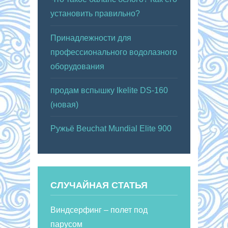
установить правильно?
Принадлежности для
профессионального водолазного
оборудования
продам вспышку Ikelite DS-160
(новая)
Ружьё Beuchat Mundial Elite 900
СЛУЧАЙНАЯ СТАТЬЯ
Виндсерфинг – полет под
парусом