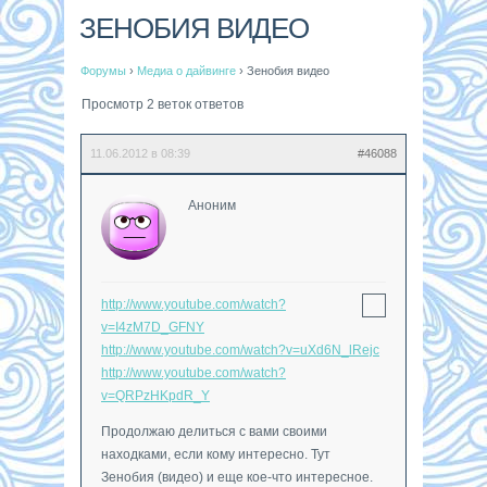
ЗЕНОБИЯ ВИДЕО
Форумы
›
Медиа о дайвинге
›
Зенобия видео
Просмотр 2 веток ответов
11.06.2012 в 08:39
#46088
Аноним
http://www.youtube.com/watch?
v=I4zM7D_GFNY
http://www.youtube.com/watch?v=uXd6N_lRejc
http://www.youtube.com/watch?
v=QRPzHKpdR_Y
Продолжаю делиться с вами своими
находками, если кому интересно. Тут
Зенобия (видео) и еще кое-что интересное.