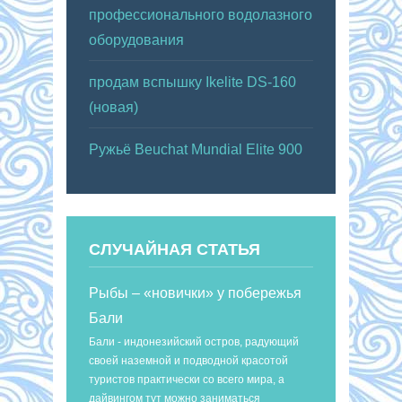
профессионального водолазного
оборудования
продам вспышку Ikelite DS-160
(новая)
Ружьё Beuchat Mundial Elite 900
СЛУЧАЙНАЯ СТАТЬЯ
Рыбы – «новички» у побережья
Бали
Бали - индонезийский остров, радующий
своей наземной и подводной красотой
туристов практически со всего мира, а
дайвингом тут можно заниматься