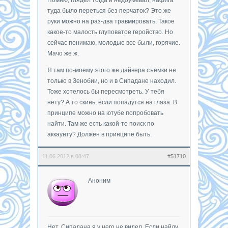
туда было переться без перчаток? Это же
руки можно на раз-два травмировать. Такое
какое-то малость глуповатое геройство. Но
сейчас понимаю, молодые все были, горячие.
Мачо же ж.
Я там по-моему этого же дайвера съемки не
только в Зенобии, но и в Сипадане находил.
Тоже хотелось бы пересмотреть. У тебя
нету? А то скинь, если попадутся на глаза. В
принципе можно на ютубе попробовать
найти. Там же есть какой-то поиск по
аккаунту? Должен в принципе быть.
11.06.2012 в 08:47
#51710
Аноним
Нет, Сипадана я у него не видел. Если найду,