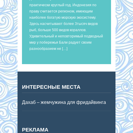
практически круглый год. Индонезия по
праву считается регионом, имеющим
наиболее богатую морскую экосистему.
Здесь насчитывают более 3тысяч видов
рыб, больше 500 видов кораллов.
Удивительный и неповторимый подводный
мир у побережья Бали радует своим
разнообразием не […]
ИНТЕРЕСНЫЕ МЕСТА
Дахаб – жемчужина для фридайвинга
РЕКЛАМА