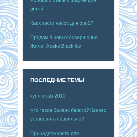
Хороший отель в Шарме для
детей
Как спасти насос для рпп2?
Продам 8 новых совершенно
Жилет Apeks Black Ice
ПОСЛЕДНИЕ ТЕМЫ
куплю ssb-2010
Что такое баланс белого? Как его
установить правильно?
Принадлежности для