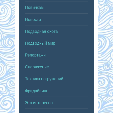
Новичкам
Новости
Подводная охота
Подводный мир
Репортажи
Снаряжение
Техника погружений
Фридайвинг
Это интересно