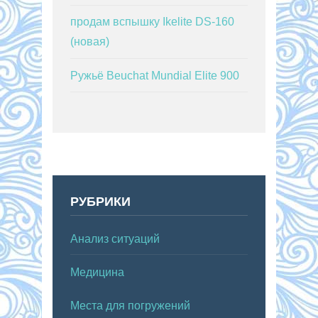
продам вспышку Ikelite DS-160
(новая)
Ружьё Beuchat Mundial Elite 900
РУБРИКИ
Анализ ситуаций
Медицина
Места для погружений