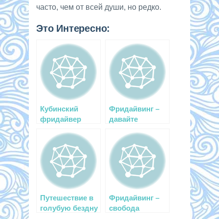
часто, чем от всей души, но редко.
Это Интересно:
Кубинский
Фридайвинг –
фридайвер
давайте
ставит рекорд
знакомиться
за рекордом
Путешествие в
Фридайвинг –
голубую бездну
свобода
погружения