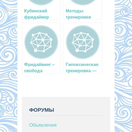
Кубинский
Методы
фридайвер
тренировки
ставит рекорд
фридайвера
за рекордом
Фридайвинг –
Гипоксическая
свобода
тренировка —
погружения
мои
впечатления
ФОРУМЫ
Объявления