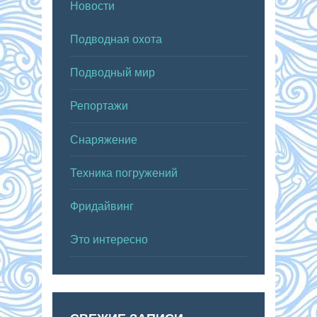
Новости
Подводная охота
Подводный мир
Репортажи
Снаряжение
Техника погружений
Фридайвинг
Это интересно