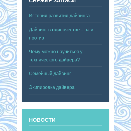
СВЕЖИЕ ЗАПИСИ
История развития дайвинга
Дайвинг в одиночестве – за и
против
Чему можно научиться у
технического дайвера?
Семейный дайвинг
Экипировка дайвера
НОВОСТИ