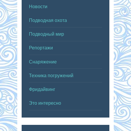
Новости
Подводная охота
Подводный мир
Репортажи
Снаряжение
Техника погружений
Фридайвинг
Это интересно