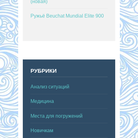
(новая)
Ружьё Beuchat Mundial Elite 900
РУБРИКИ
Анализ ситуаций
Медицина
Места для погружений
Новичкам