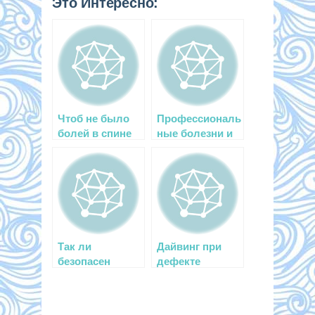
Это Интересно:
Чтоб не было
Профессиональ
болей в спине
ные болезни и
травмы
дайверов
Так ли
Дайвинг при
безопасен
дефекте
дайвинг?
межпредсердно
й перегородки