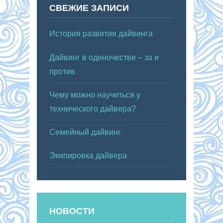
СВЕЖИЕ ЗАПИСИ
История развития дайвинга
Дайвинг в одиночестве – за и
против
Чему можно научиться у
технического дайвера?
Семейный дайвинг
Экипировка дайвера
НОВОСТИ