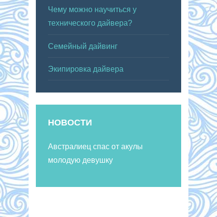
Чему можно научиться у
технического дайвера?
Семейный дайвинг
Экипировка дайвера
НОВОСТИ
Австралиец спас от акулы
молодую девушку