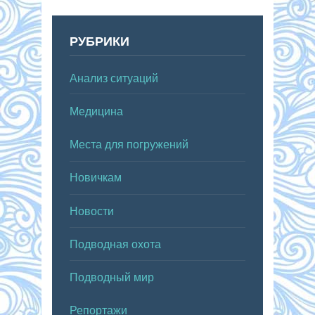
РУБРИКИ
Анализ ситуаций
Медицина
Места для погружений
Новичкам
Новости
Подводная охота
Подводный мир
Репортажи