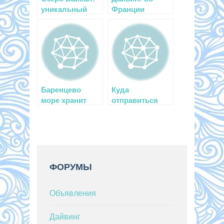
уникальный
Франции
дайвинг и не
только
Баренцево
Куда
море хранит
отправиться
свои тайны
для дайвинга —
выбираем
ФОРУМЫ
Объявления
Дайвинг