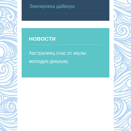
Экипировка дайвера
НОВОСТИ
Австралиец спас от акулы
молодую девушку