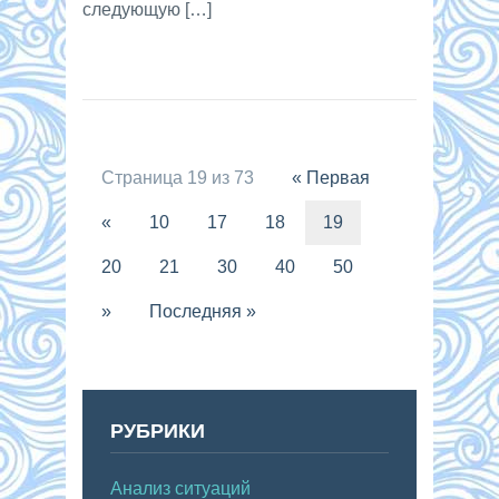
следующую […]
Страница 19 из 73
« Первая
«
10
17
18
19
20
21
30
40
50
»
Последняя »
РУБРИКИ
Анализ ситуаций