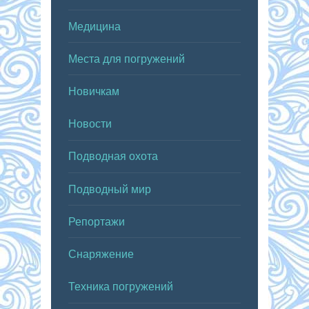
Медицина
Места для погружений
Новичкам
Новости
Подводная охота
Подводный мир
Репортажи
Снаряжение
Техника погружений