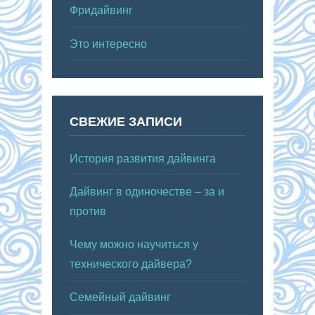
Фридайвинг
Это интересно
СВЕЖИЕ ЗАПИСИ
История развития дайвинга
Дайвинг в одиночестве – за и
против
Чему можно научиться у
технического дайвера?
Семейный дайвинг