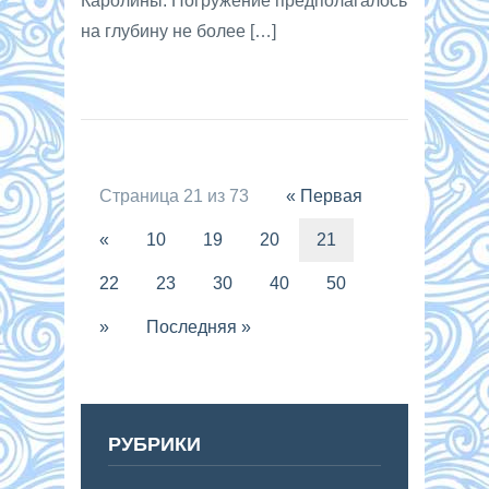
Каролины. Погружение предполагалось
на глубину не более […]
Страница 21 из 73
« Первая
«
10
19
20
21
22
23
30
40
50
»
Последняя »
РУБРИКИ