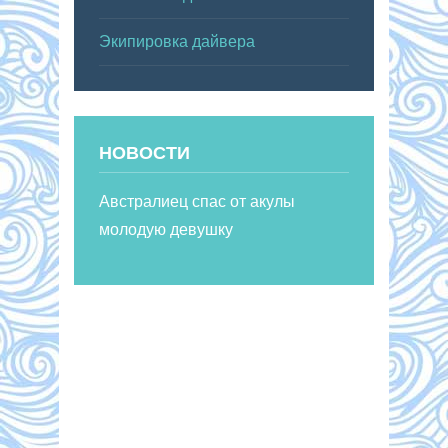
Экипировка дайвера
НОВОСТИ
Австралиец спас от акулы
молодую девушку