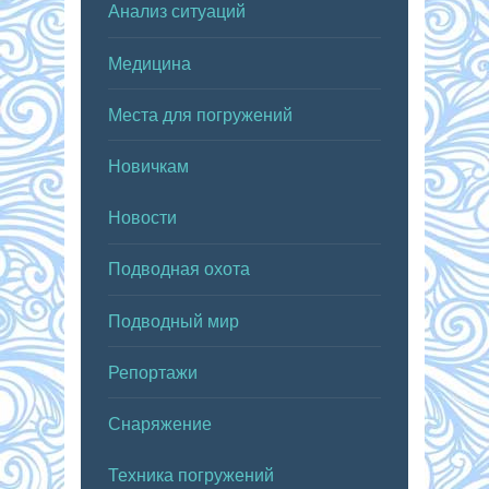
Анализ ситуаций
Медицина
Места для погружений
Новичкам
Новости
Подводная охота
Подводный мир
Репортажи
Снаряжение
Техника погружений