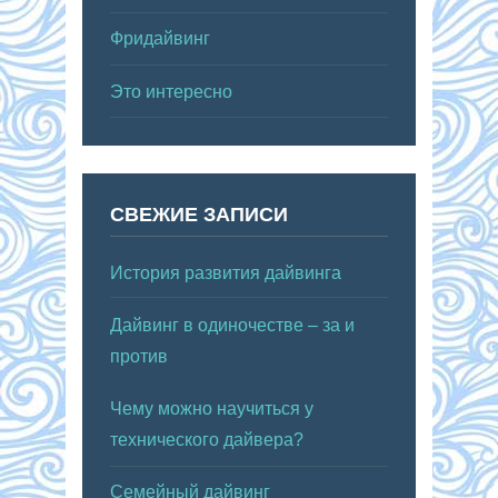
Фридайвинг
Это интересно
СВЕЖИЕ ЗАПИСИ
История развития дайвинга
Дайвинг в одиночестве – за и
против
Чему можно научиться у
технического дайвера?
Семейный дайвинг