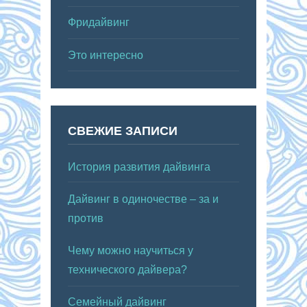
Фридайвинг
Это интересно
СВЕЖИЕ ЗАПИСИ
История развития дайвинга
Дайвинг в одиночестве – за и
против
Чему можно научиться у
технического дайвера?
Семейный дайвинг