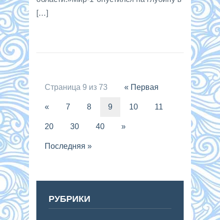
[…]
Страница 9 из 73
« Первая
«
7
8
9
10
11
20
30
40
»
Последняя »
РУБРИКИ