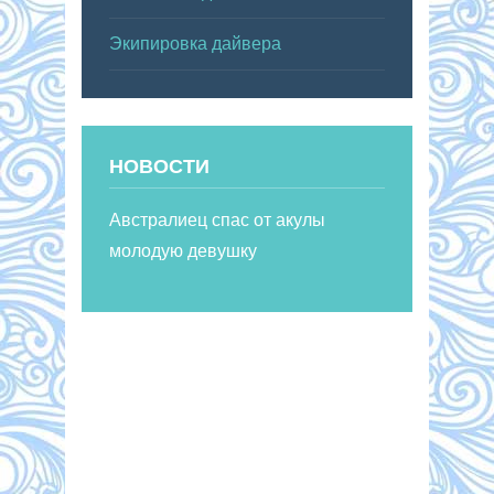
Экипировка дайвера
НОВОСТИ
Австралиец спас от акулы
молодую девушку