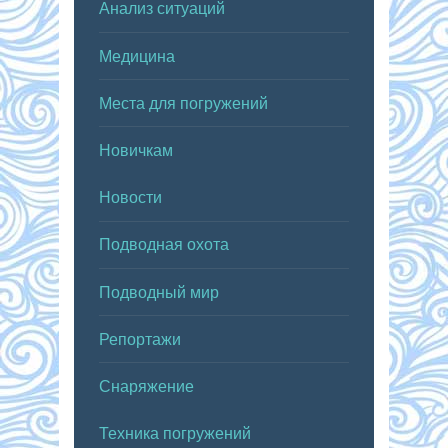
Анализ ситуаций
Медицина
Места для погружений
Новичкам
Новости
Подводная охота
Подводный мир
Репортажи
Снаряжение
Техника погружений