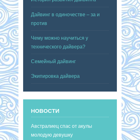
Дайвинг в одиночестве – за и
против
Чему можно научиться у
технического дайвера?
Семейный дайвинг
Экипировка дайвера
НОВОСТИ
Австралиец спас от акулы
молодую девушку