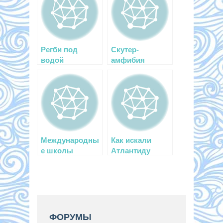
Регби под
Скутер-
водой
амфибия
Международны
Как искали
е школы
Атлантиду
обучения
подводному
плаванию
ФОРУМЫ