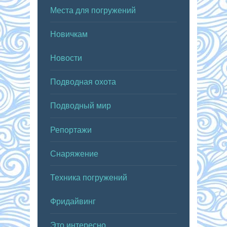
Места для погружений
Новичкам
Новости
Подводная охота
Подводный мир
Репортажи
Снаряжение
Техника погружений
Фридайвинг
Это интересно