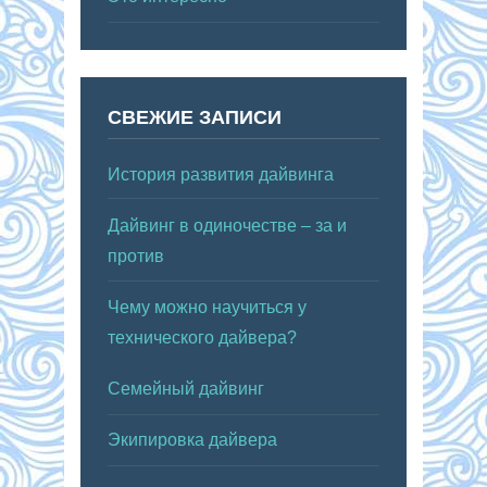
СВЕЖИЕ ЗАПИСИ
История развития дайвинга
Дайвинг в одиночестве – за и
против
Чему можно научиться у
технического дайвера?
Семейный дайвинг
Экипировка дайвера