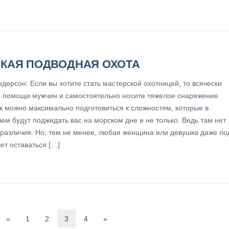
КАЯ ПОДВОДНАЯ ОХОТА
дерсон: Если вы хотите стать мастерской охотницей, то всячески
е помощи мужчин и самостоятельно носите тяжелое снаряжение.
ак можно максимально подготовиться к сложностям, которые в
ем будут поджидать вас на морском дне и не только. Ведь там нет
 различия. Но, тем не менее, любая женщина или девушка даже по
ет оставаться […]
«
1
2
3
4
»