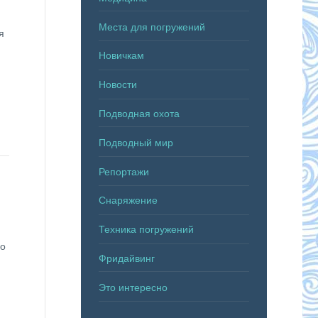
Места для погружений
я
Новичкам
Новости
Подводная охота
Подводный мир
Репортажи
Снаряжение
Техника погружений
но
Фридайвинг
Это интересно