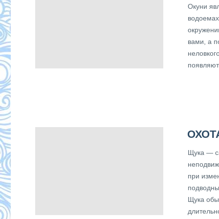
Окуни яв
водоемах
окружени
вами, а п
неловког
появляютс
ОХОТ
Щука — с
неподвиж
при изме
подводны
Щука обы
длительн