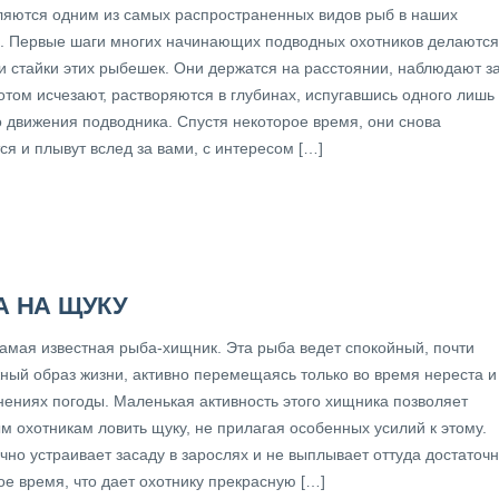
ляются одним из самых распространенных видов рыб в наших
. Первые шаги многих начинающих подводных охотников делаются
и стайки этих рыбешек. Они держатся на расстоянии, наблюдают з
отом исчезают, растворяются в глубинах, испугавшись одного лишь
о движения подводника. Спустя некоторое время, они снова
я и плывут вслед за вами, с интересом […]
А НА ЩУКУ
амая известная рыба-хищник. Эта рыба ведет спокойный, почти
ный образ жизни, активно перемещаясь только во время нереста и
нениях погоды. Маленькая активность этого хищника позволяет
м охотникам ловить щуку, не прилагая особенных усилий к этому.
чно устраивает засаду в зарослях и не выплывает оттуда достаточ
ое время, что дает охотнику прекрасную […]