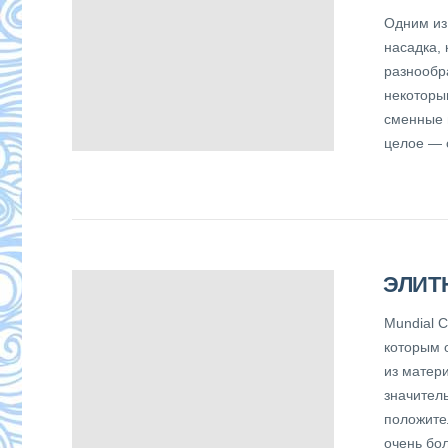
Одним из
насадка,
разнообр
некоторы
сменные 
целое — 
ЭЛИТ
Mundial C
которым 
из матер
значител
положите
очень бо