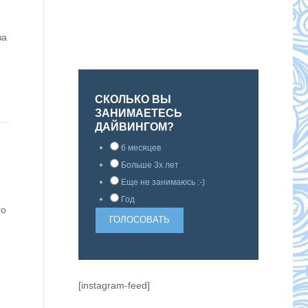
за
СКОЛЬКО ВЫ
ЗАНИМАЕТЕСЬ
ДАЙВИНГОМ?
6 месяцев
Больше 3х лет
Еще не занимаюсь :-)
Год
го
[instagram-feed]