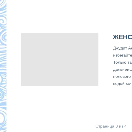
ЖЕНС
Джудит Ан
избегайт
Только т
дальнейш
полового
водой хоч
Страница 3 из 4