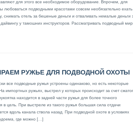
тавляют для этого все необходимое оборудование. Впрочем, для
обы любоваться подводными красотами совсем необязательно ехать
у, снимать отель за бешеные деньги и отваливать немалые деньги 
 дайвингу у тамошних инструкторов. Рассматривать подводный мир
РАЕМ РУЖЬЕ ДЛЯ ПОДВОДНОЙ ОХОТЫ
ски все подводные ружья устроены одинаково, но есть некоторые
На импортных ружьях, выстрел у которых происходит за счет сжато
рукоятка находится в задней части ружья для более точного
я в цель. При выстреле из такого ружья большая сила отдачи
ется вдоль канала ствола назад. При подводной охоте в условиях
одоема, где можно […]