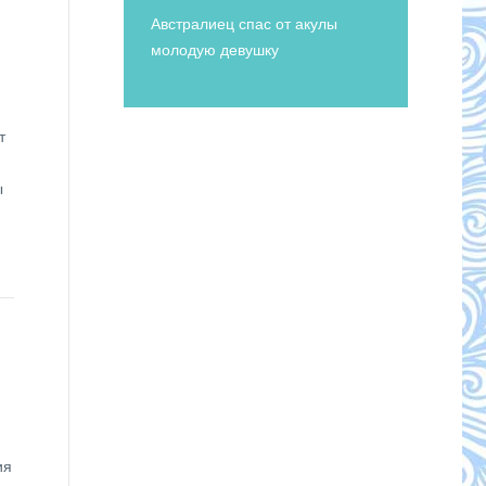
Австралиец спас от акулы
молодую девушку
и
т
ы
ия