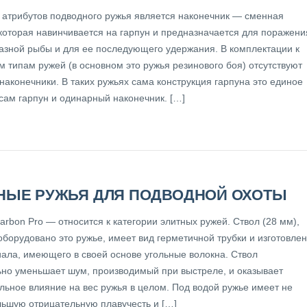
 атрибутов подводного ружья является наконечник — сменная
 которая навинчивается на гарпун и предназначается для поражени
азной рыбы и для ее последующего удержания. В комплектации к
м типам ружей (в основном это ружья резинового боя) отсутствуют
наконечники. В таких ружьях сама конструкция гарпуна это единое
сам гарпун и одинарный наконечник. […]
НЫЕ РУЖЬЯ ДЛЯ ПОДВОДНОЙ ОХОТЫ
arbon Pro — относится к категории элитных ружей. Ствол (28 мм),
оборудовано это ружье, имеет вид герметичной трубки и изготовле
иала, имеющего в своей основе угольные волокна. Ствол
ьно уменьшает шум, производимый при выстреле, и оказывает
льное влияние на вес ружья в целом. Под водой ружье имеет не
льшую отрицательную плавучесть и […]