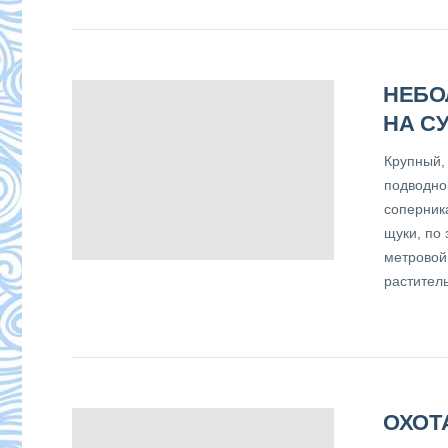
НЕБО
НА С
Крупный,
подводног
соперника
щуки, по 
метровой
раститель
ОХОТ