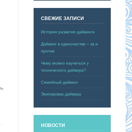
СВЕЖИЕ ЗАПИСИ
История развития дайвинга
Дайвинг в одиночестве – за и
против
Чему можно научиться у
технического дайвера?
Семейный дайвинг
ть
Экипировка дайвера
НОВОСТИ