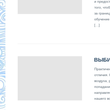
и предос
того, чт
за границ
обучение
[…]
ВЫБИ
Практиче
отличия. 
воздуха, 
попадани
направля
нашего в