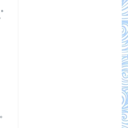
 в
а
но