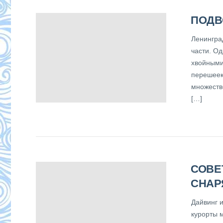
ПОДВ
Ленинград
части. О
хвойными
перешеек 
множеств
[…]
СОВЕ
СНАР
Дайвинг 
курорты 