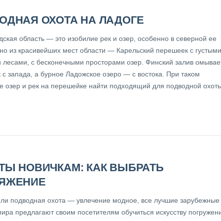
ОДНАЯ ОХОТА НА ЛАДОГЕ
ская область — это изобилие рек и озер, особенно в северной ее
дно из красивейших мест области — Карельский перешеек с густым
 лесами, с бесконечными просторами озер. Финский залив омывае
с запада, а бурное Ладожское озеро — с востока. При таком
е озер и рек на перешейке найти подходящий для подводной охот
ТЫ НОВИЧКАМ: КАК ВЫБРАТЬ
ЯЖЕНИЕ
или подводная охота — увлечение модное, все лучшие зарубежные
мира предлагают своим посетителям обучиться искусству погружен