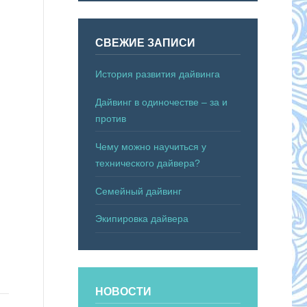
СВЕЖИЕ ЗАПИСИ
История развития дайвинга
Дайвинг в одиночестве – за и
против
Чему можно научиться у
технического дайвера?
Семейный дайвинг
Экипировка дайвера
НОВОСТИ