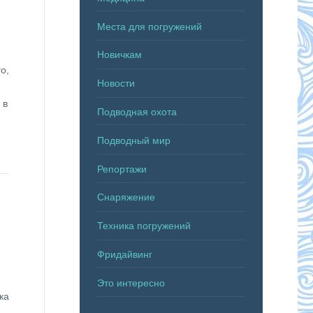
Места для погружений
Новичкам
о,
Новости
 в
Подводная охота
Подводный мир
Репортажи
Снаряжение
Техника погружений
Фридайвинг
Это интересно
ка