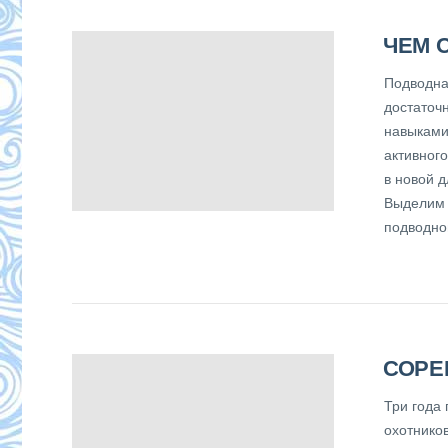
ЧЕМ 
Подводна
достаточ
навыками
активног
в новой д
Выделим 
подводно
СОРЕ
Три года
охотнико