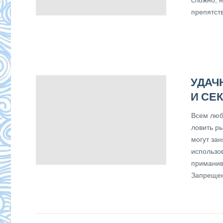
препятств
УДАЧ
И СЕ
Всем люб
ловить р
могут за
использо
приманив
Запрещено