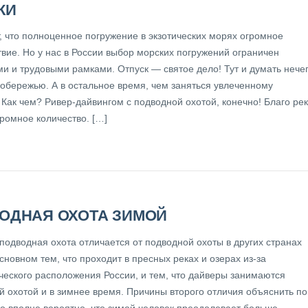
КИ
, что полноценное погружение в экзотических морях огромное
твие. Но у нас в России выбор морских погружений ограничен
и и трудовыми рамками. Отпуск — святое дело! Тут и думать нечег
побережью. А в остальное время, чем заняться увлеченному
Как чем? Ривер-дайвингом с подводной охотой, конечно! Благо рек
ромное количество. […]
ОДНАЯ ОХОТА ЗИМОЙ
подводная охота отличается от подводной охоты в других странах
сновном тем, что проходит в пресных реках и озерах из-за
ческого расположения России, и тем, что дайверы занимаются
й охотой и в зимнее время. Причины второго отличия объяснить по
но вполне вероятно, что зимой человек преодолевает больше