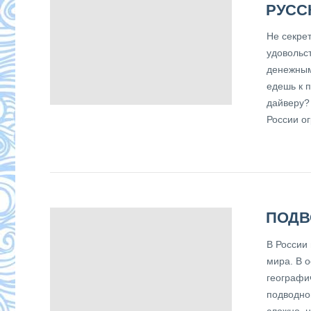
РУСС
Не секрет
удовольс
денежным
едешь к 
дайверу? 
России ог
ПОДВ
В России 
мира. В о
географи
подводно
сложно, 