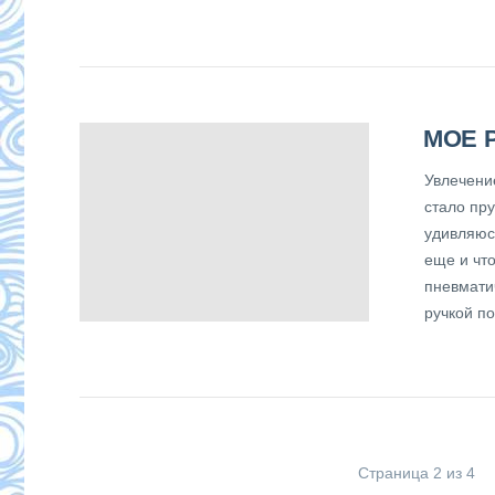
МОЕ 
Увлечени
стало пр
удивляюс
еще и чт
пневмати
ручкой по
Страница 2 из 4