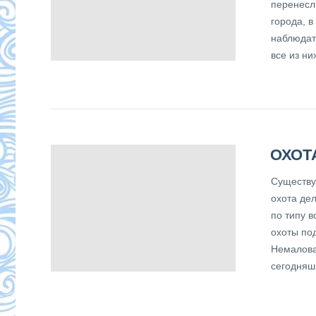
перенесли
города, в
наблюдат
все из н
ОХОТ
Существу
охота де
по типу в
охоты под
Немалова
сегодняш