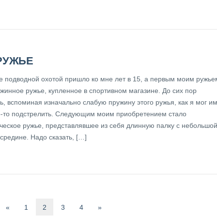
РУЖЬЕ
е подводной охотой пришло ко мне лет в 15, а первым моим ружье
ужинное ружье, купленное в спортивном магазине. До сих пор
ь, вспоминая изначально слабую пружину этого ружья, как я мог и
о-то подстрелить. Следующим моим приобретением стало
ческое ружье, представлявшее из себя длинную палку с небольшо
средине. Надо сказать, […]
«
1
2
3
4
»