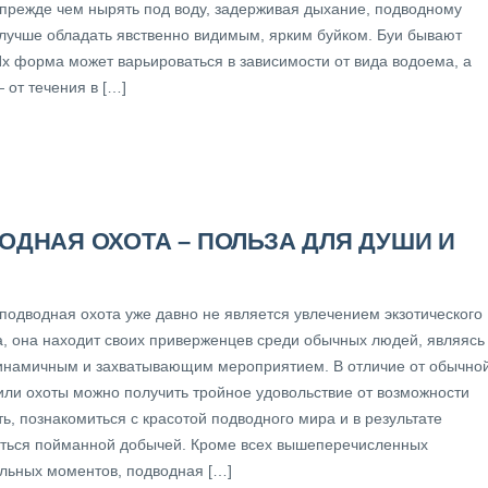
 прежде чем нырять под воду, задерживая дыхание, подводному
 лучше обладать явственно видимым, ярким буйком. Буи бывают
Их форма может варьироваться в зависимости от вида водоема, а
 от течения в […]
ОДНАЯ ОХОТА – ПОЛЬЗА ДЛЯ ДУШИ И
 подводная охота уже давно не является увлечением экзотического
а, она находит своих приверженцев среди обычных людей, являясь
инамичным и захватывающим мероприятием. В отличие от обычно
или охоты можно получить тройное удовольствие от возможности
ь, познакомиться с красотой подводного мира и в результате
ться пойманной добычей. Кроме всех вышеперечисленных
льных моментов, подводная […]