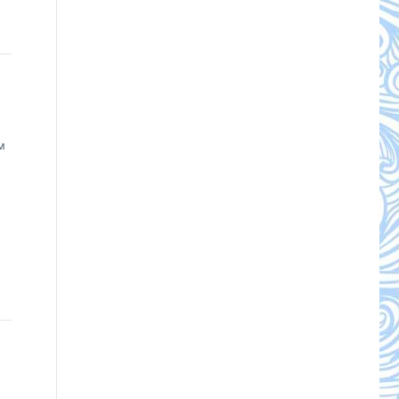
м
м
й