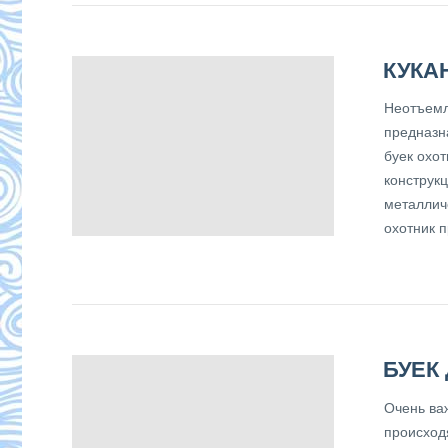
КУКА
Неотъемл
предназн
буек охот
конструкц
металлич
охотник п
БУЕК
Очень ва
происход