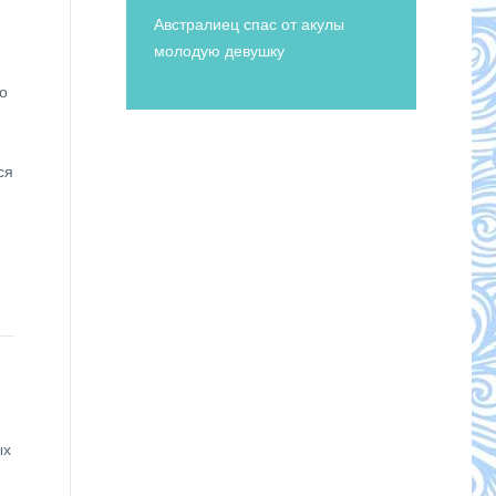
Австралиец спас от акулы
молодую девушку
о
ся
ых