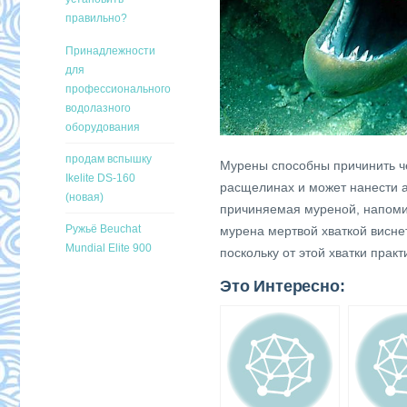
правильно?
Принадлежности
для
профессионального
водолазного
оборудования
продам вспышку
Мурены способны причинить ч
Ikelite DS-160
расщелинах и может нанести ак
(новая)
причиняемая муреной, напомин
Ружьё Beuchat
мурена мертвой хваткой виснет
Mundial Elite 900
поскольку от этой хватки прак
Это Интересно: