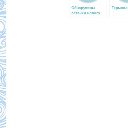
Обнаружены
Термокл
останки нового
гиганта древней
Земли