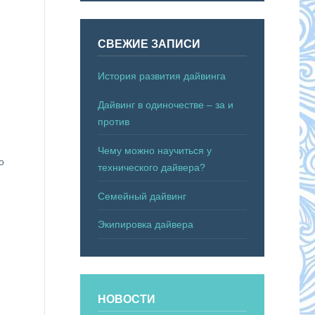
СВЕЖИЕ ЗАПИСИ
История развития дайвинга
Дайвинг в одиночестве – за и
против
Чему можно научиться у
о
технического дайвера?
Семейный дайвинг
Экипировка дайвера
НОВОСТИ