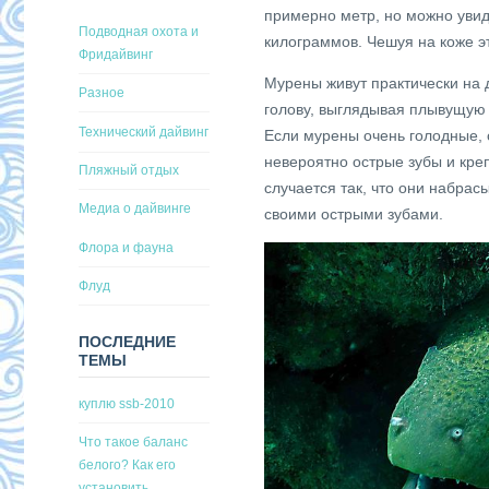
примерно метр, но можно увид
Подводная охота и
килограммов. Чешуя на коже эт
Фридайвинг
Мурены живут практически на 
Разное
голову, выглядывая плывущую 
Технический дайвинг
Если мурены очень голодные,
невероятно острые зубы и кре
Пляжный отдых
случается так, что они набрас
Медиа о дайвинге
своими острыми зубами.
Флора и фауна
Флуд
ПОСЛЕДНИЕ
ТЕМЫ
куплю ssb-2010
Что такое баланс
белого? Как его
установить