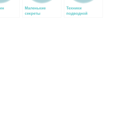
ин
Маленькие
Техники
секреты
подводной
подводной
фотографии
фотосъемки