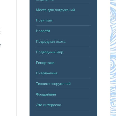
Места для погружений
Новичкам
.
Новости
х
Подводная охота
и
Подводный мир
Репортажи
Снаряжение
Техника погружений
Фридайвинг
Это интересно