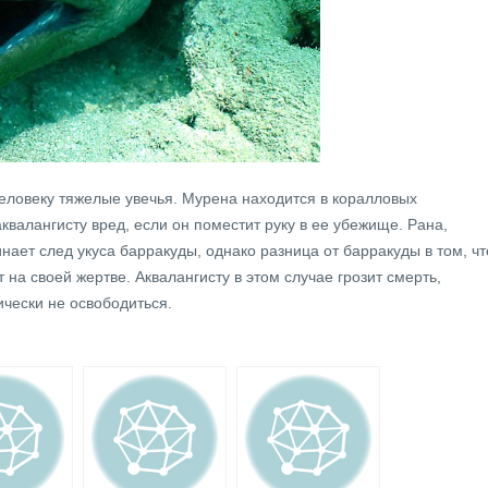
еловеку тяжелые увечья. Мурена находится в коралловых
валангисту вред, если он поместит руку в ее убежище. Рана,
ает след укуса барракуды, однако разница от барракуды в том, чт
 на своей жертве. Аквалангисту в этом случае грозит смерть,
тически не освободиться.