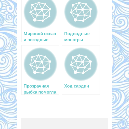
Мировой океан
Подводные
и погодные
монстры
условия
Прозрачная
Ход сардин
рыбка помогла
изучить
механизм
движения тела