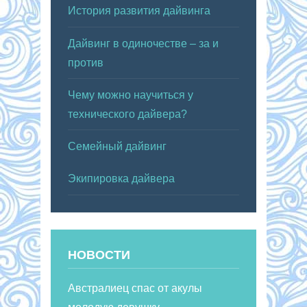
История развития дайвинга
Дайвинг в одиночестве – за и
против
Чему можно научиться у
технического дайвера?
Семейный дайвинг
Экипировка дайвера
НОВОСТИ
Австралиец спас от акулы