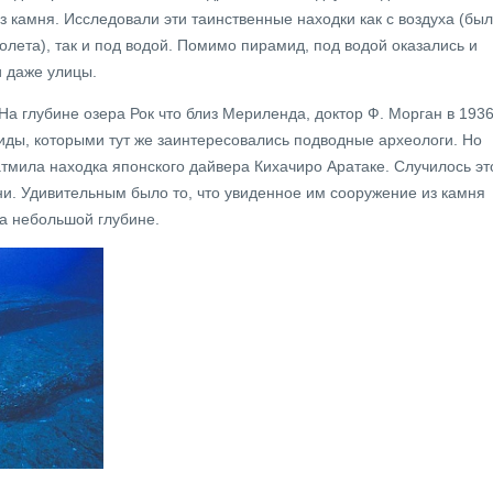
камня. Исследовали эти таинственные находки как с воздуха (бы
олета), так и под водой. Помимо пирамид, под водой оказались и
и даже улицы.
а глубине озера Рок что близ Мериленда, доктор Ф. Морган в 193
иды, которыми тут же заинтересовались подводные археологи. Но
атмила находка японского дайвера Кихачиро Аратаке. Случилось эт
уни. Удивительным было то, что увиденное им сооружение из камня
а небольшой глубине.