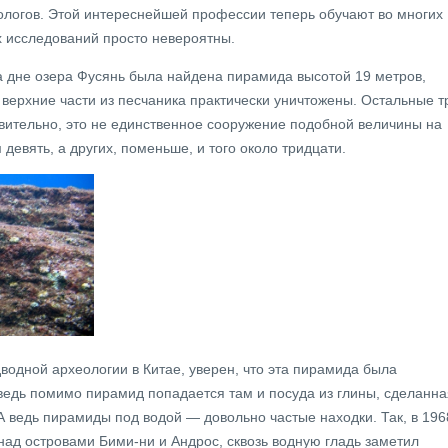
ологов. Этой интереснейшей профессии теперь обучают во многих
их исследований просто невероятны.
на дне озера Фусянь была найдена пирамида высотой 19 метров,
 верхние части из песчаника практически уничтожены. Остальные т
ивительно, это не единственное сооружение подобной величины на
 девять, а других, поменьше, и того около тридцати.
водной археологии в Китае, уверен, что эта пирамида была
 ведь помимо пирамид попадается там и посуда из глины, сделанна
А ведь пирамиды под водой — довольно частые находки. Так, в 196
 над островами Бими-ни и Андрос, сквозь водную гладь заметил