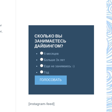
ы
ы,
СКОЛЬКО ВЫ
ЗАНИМАЕТЕСЬ
ДАЙВИНГОМ?
6 месяцев
Больше 3х лет
Еще не занимаюсь :-)
Год
[instagram-feed]