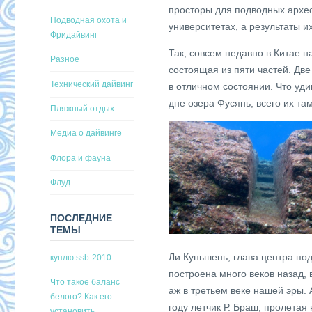
просторы для подводных архе
Подводная охота и
университетах, а результаты 
Фридайвинг
Так, совсем недавно в Китае 
Разное
состоящая из пяти частей. Две
Технический дайвинг
в отличном состоянии. Что уд
дне озера Фусянь, всего их там
Пляжный отдых
Медиа о дайвинге
Флора и фауна
Флуд
ПОСЛЕДНИЕ
ТЕМЫ
Ли Куньшень, глава центра под
куплю ssb-2010
построена много веков назад,
Что такое баланс
аж в третьем веке нашей эры. 
белого? Как его
году летчик Р. Браш, пролетая
установить