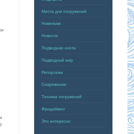
Места для погружений
Новичкам
ри
Новости
Подводная охота
Подводный мир
Репортажи
Снаряжение
Техника погружений
Фридайвинг
я
Это интересно
8