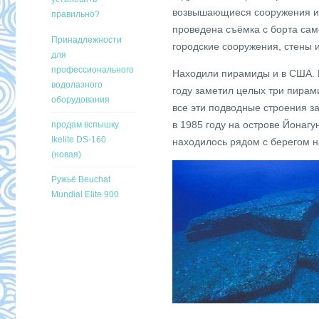
возвышающиеся сооружения из 
правильно?
проведена съёмка с борта сам
Принадлежности
городские сооружения, стены 
для
профессионального
Находили пирамиды и в США. Н
водолазного
году заметил целых три пирам
оборудования
все эти подводные строения з
в 1985 году на острове Йонаг
продам вспышку
Ikelite DS-160
находилось рядом с берегом н
(новая)
Ружьё Beuchat
Mundial Elite 900