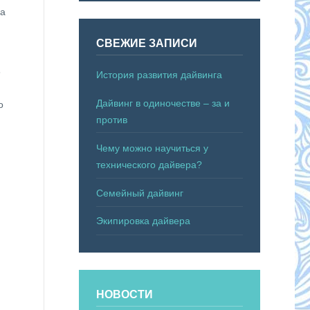
ла
СВЕЖИЕ ЗАПИСИ
6
История развития дайвинга
Дайвинг в одиночестве – за и
о
против
Чему можно научиться у
технического дайвера?
Семейный дайвинг
Экипировка дайвера
НОВОСТИ