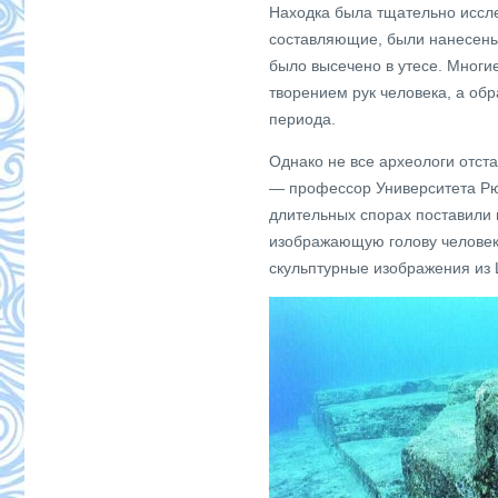
Находка была тщательно иссл
составляющие, были нанесены
было высечено в утесе. Многи
творением рук человека, а об
периода.
Однако не все археологи отста
— профессор Университета Рюк
длительных спорах поставили в
изображающую голову человек
скульптурные изображения из