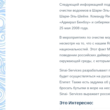
Следующей информацией подел
очистки водоемов в Шарм-Эль-
Шарм-Эль-Шейхе. Команду Red 
«Адмирал Бенбоу» и сибиряки 
25 мая 2008 года.
В мероприятиях по очистке мор
несмотря на то, что с нашим R
национальностей. Этот факт М
поведении российских дайверо
окружающей среды, с которыми
Sinai-Services разрабатывают
будет осуществляться на русс
Египет. Также есть задумка о
бросать бутылки в море на не
Sinai- Services выражает рос
Это Интересно: