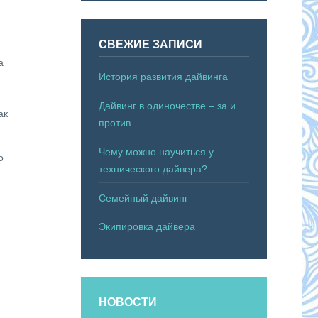
СВЕЖИЕ ЗАПИСИ
а
История развития дайвинга
Дайвинг в одиночестве – за и
ак
против
Чему можно научиться у
о
технического дайвера?
Семейный дайвинг
Экипировка дайвера
НОВОСТИ