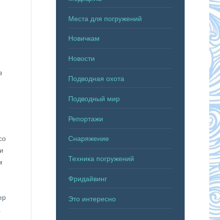
Места для погружений
Новичкам
Новости
в
Подводная охота
Подводный мир
Репортажи
со
Снаряжение
и
Техника погружений
м
Фридайвинг
ер
Это интересно
а