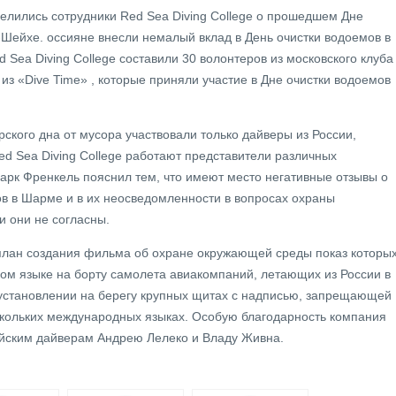
ились сотрудники Red Sea Diving College о прошедшем Дне
Шейхе. оссияне внесли немалый вклад в День очистки водоемов в
Sea Diving College составили 30 волонтеров из московского клуба
из «Dive Time» , которые приняли участие в Дне очистки водоемов
ского дна от мусора участвовали только дайверы из России,
ed Sea Diving College работают представители различных
арк Френкель пояснил тем, что имеют место негативные отзывы о
в в Шарме и в их неосведомленности в вопросах охраны
 они не согласны.
 план создания фильма об охране окружающей среды показ которы
ком языке на борту самолета авиакомпаний, летающих из России в
б установлении на берегу крупных щитах с надписью, запрещающей
скольких международных языках. Особую благодарность компания
сийским дайверам Андрею Лелеко и Владу Живна.