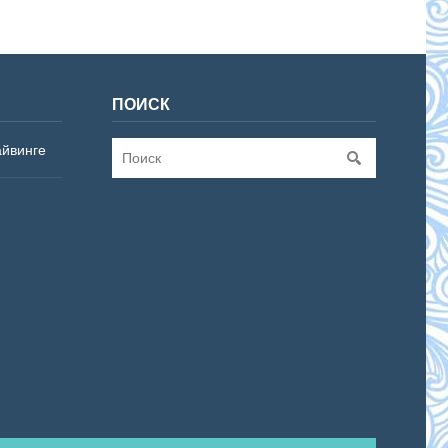
ПОИСК
айвинге