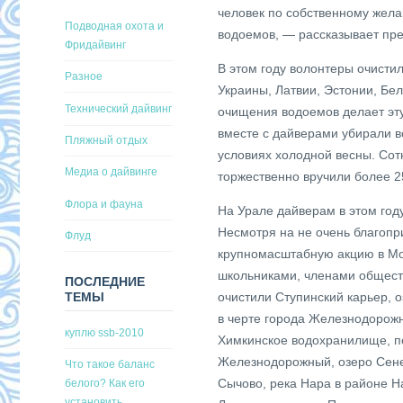
человек по собственному жела
Подводная охота и
водоемов, — рассказывает пре
Фридайвинг
В этом году волонтеры очисти
Разное
Украины, Латвии, Эстонии, Бе
Технический дайвинг
очищения водоемов делает эту
вместе с дайверами убирали в
Пляжный отдых
условиях холодной весны. Сот
Медиа о дайвинге
торжественно вручили более 2
Флора и фауна
На Урале дайверам в этом году
Несмотря на не очень благопр
Флуд
крупномасштабную акцию в Мо
школьниками, членами общест
ПОСЛЕДНИЕ
очистили Ступинский карьер, о
ТЕМЫ
в черте города Железнодорожн
куплю ssb-2010
Химкинское водохранилище, по
Железнодорожный, озеро Сенеж
Что такое баланс
Сычово, река Нара в районе Н
белого? Как его
установить