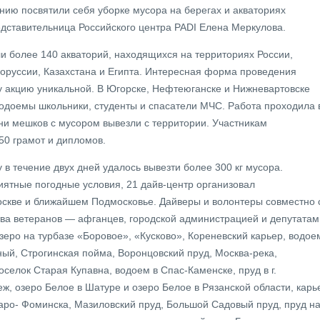
нию посвятили себя уборке мусора на берегах и акваториях
дставительница Российского центра PADI Елена Меркулова.
ли более 140 акваторий, находящихся на территориях России,
лоруссии, Казахстана и Египта. Интересная форма проведения
 акцию уникальной. В Югорске, Нефтеюганске и Нижневартовске
одоемы школьники, студенты и спасатели МЧС. Работа проходила 
ни мешков с мусором вывезли с территории. Участникам
50 грамот и дипломов.
 в течение двух дней удалось вывезти более 300 кг мусора.
иятные погодные условия, 21 дайв-центр организовал
скве и ближайшем Подмосковье. Дайверы и волонтеры совместно 
ва ветеранов — афганцев, городской администрацией и депутатам
зеро на турбазе «Боровое», «Кусково», Кореневский карьер, водое
ый, Строгинская пойма, Воронцовский пруд, Москва-река,
селок Старая Купавна, водоем в Спас-Каменске, пруд в г.
, озеро Белое в Шатуре и озеро Белое в Рязанской области, карь
аро- Фоминска, Мазиловский пруд, Большой Садовый пруд, пруд н