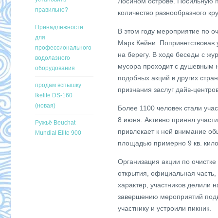
Лосином острове. Посильную 
правильно?
количество разнообразного кр
Принадлежности
В этом году мероприятие по о
для
Марк Кейни. Поприветствовав у
профессионального
на берегу. В ходе беседы с жу
водолазного
мусора проходит с душевным н
оборудования
подобных акций в других стра
продам вспышку
признания заслуг дайв-центров
Ikelite DS-160
(новая)
Более 1100 человек стали учас
8 июня. Активно принял участ
Ружьё Beuchat
привлекает к ней внимание о
Mundial Elite 900
площадью примерно 9 кв. кил
Организация акции по очистк
открытия, официальная часть,
характер, участников делили 
завершению мероприятий подв
участнику и устроили пикник.