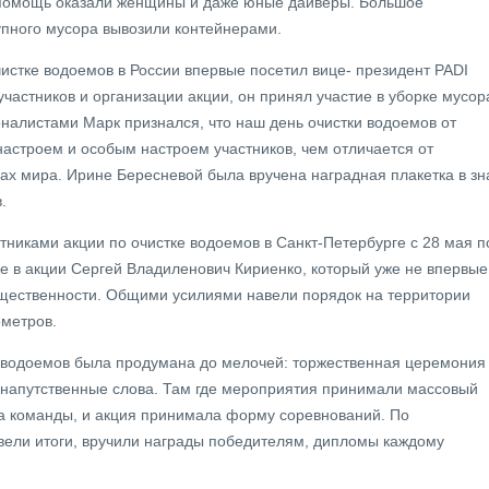
помощь оказали женщины и даже юные дайверы. Большое
упного мусора вывозили контейнерами.
чистке водоемов в России впервые посетил вице- президент PADI
частников и организации акции, он принял участие в уборке мусор
рналистами Марк признался, что наш день очистки водоемов от
астроем и особым настроем участников, чем отличается от
нах мира. Ирине Бересневой была вручена наградная плакетка в зн
.
тниками акции по очистке водоемов в Санкт-Петербурге с 28 мая п
ие в акции Сергей Владиленович Кириенко, который уже не впервые
бщественности. Общими усилиями навели порядок на территории
ометров.
е водоемов была продумана до мелочей: торжественная церемония
 напутственные слова. Там где мероприятия принимали массовый
на команды, и акция принимала форму соревнований. По
ели итоги, вручили награды победителям, дипломы каждому