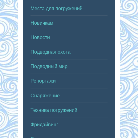
Места для погружений
Новичкам
Новости
Подводная охота
Подводный мир
Репортажи
Снаряжение
Техника погружений
Фридайвинг