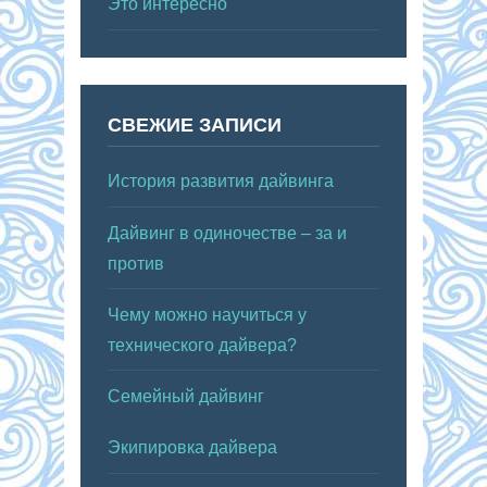
Это интересно
СВЕЖИЕ ЗАПИСИ
История развития дайвинга
Дайвинг в одиночестве – за и
против
Чему можно научиться у
технического дайвера?
Семейный дайвинг
Экипировка дайвера