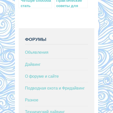
Четыре способа
Практические
стать
советы для
настоящим
дайвинг-
бадди
новичков
ФОРУМЫ
Объявления
Дайвинг
О форуме и сайте
Подводная охота и Фридайвинг
Разное
Технический дайвинг