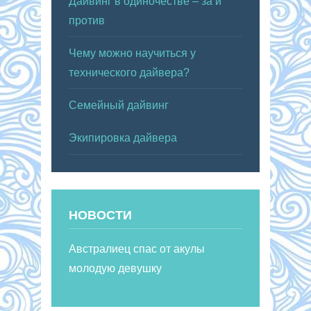
Дайвинг в одиночестве – за и
против
Чему можно научиться у
технического дайвера?
Семейный дайвинг
Экипировка дайвера
НОВОСТИ
Австралиец спас от акулы
молодую девушку