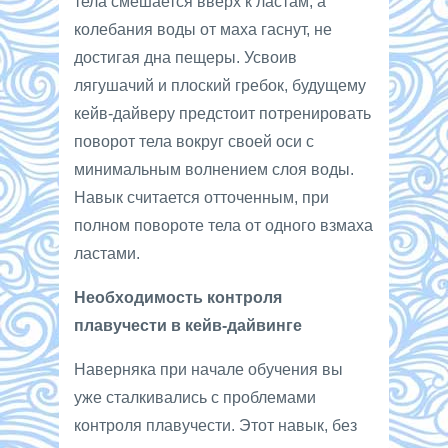
тела смешается вверх к ластам, а
колебания воды от маха гаснут, не
достигая дна пещеры. Усвоив
лягушачий и плоский гребок, будущему
кейв-дайверу предстоит потренировать
поворот тела вокруг своей оси с
минимальным волнением слоя воды.
Навык считается отточенным, при
полном повороте тела от одного взмаха
ластами.
Необходимость контроля
плавучести в кейв-дайвинге
Наверняка при начале обучения вы
уже сталкивались с проблемами
контроля плавучести. Этот навык, без