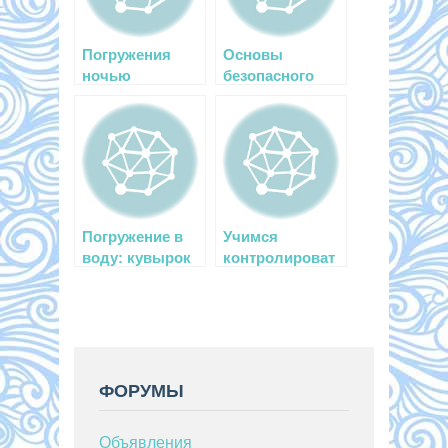
Погружения
Основы
ночью
безопасного
дайвинга
Погружение в
Учимся
воду: кувырок
контролироват
назад
ь плавучесть с
помощью
обруча
ФОРУМЫ
Объявления