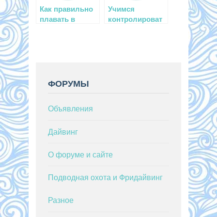
Как правильно
Учимся
плавать в
контролироват
зарослях
ь плавучесть с
ламинарии
помощью
обруча
ФОРУМЫ
Объявления
Дайвинг
О форуме и сайте
Подводная охота и Фридайвинг
Разное