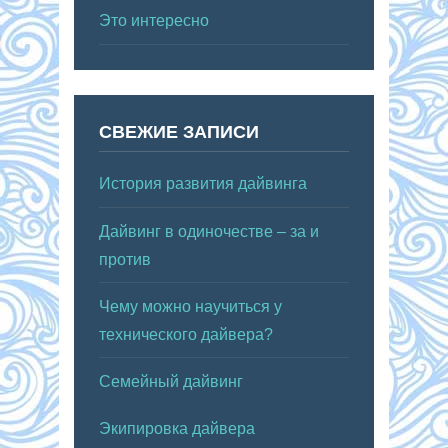
Это интересно
СВЕЖИЕ ЗАПИСИ
История развития дайвинга
Дайвинг в одиночестве – за и
против
Чему можно научиться у
технического дайвера?
Семейный дайвинг
Экипировка дайвера