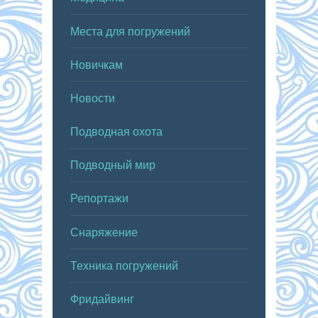
Места для погружений
Новичкам
Новости
Подводная охота
Подводный мир
Репортажи
Снаряжение
Техника погружений
Фридайвинг