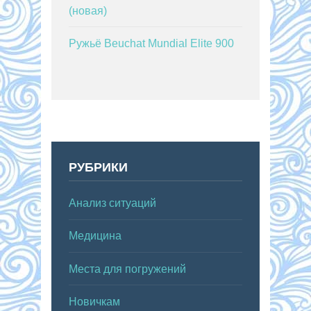
(новая)
Ружьё Beuchat Mundial Elite 900
РУБРИКИ
Анализ ситуаций
Медицина
Места для погружений
Новичкам