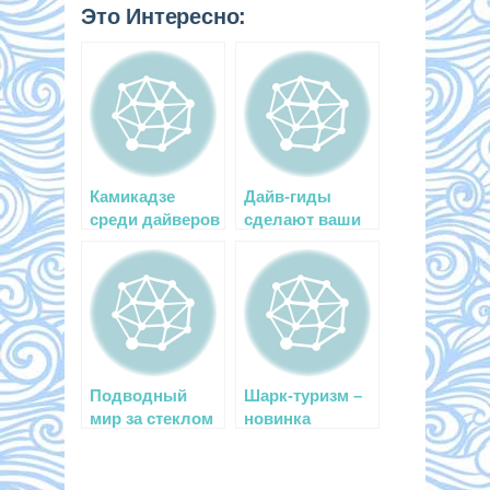
Это Интересно:
Камикадзе
Дайв-гиды
среди дайверов
сделают ваши
погружения
незабываемым
и!
Подводный
Шарк-туризм –
мир за стеклом
новинка
туристического
бизнеса