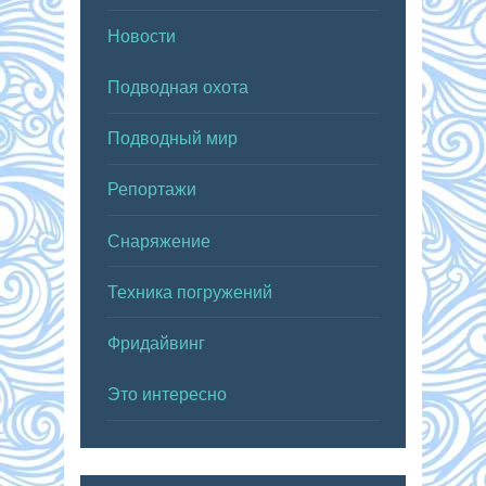
Новости
Подводная охота
Подводный мир
Репортажи
Снаряжение
Техника погружений
Фридайвинг
Это интересно