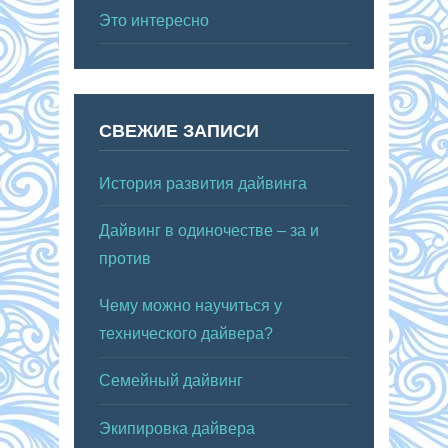
Это интересно
СВЕЖИЕ ЗАПИСИ
История развития дайвинга
Дайвинг в одиночестве – за и
против
Чему можно научиться у
технического дайвера?
Семейный дайвинг
Экипировка дайвера