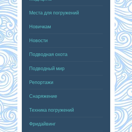
Места для погружений
Новичкам
Новости
Подводная охота
Подводный мир
Репортажи
Снаряжение
Техника погружений
Фридайвинг