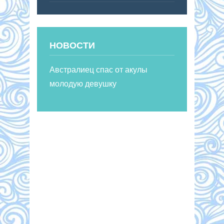
НОВОСТИ
Австралиец спас от акулы
молодую девушку